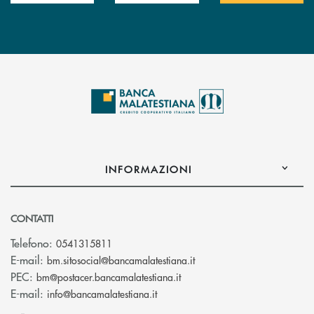
INFORMAZIONI
CONTATTI
Telefono:
0541315811
(si apre l’app di posta el
E-mail:
bm.sitosocial@bancamalatestiana.it
(si apre l’app di posta elett
PEC:
bm@postacer.bancamalatestiana.it
(si apre l’app di posta elettronic
E-mail:
info@bancamalatestiana.it