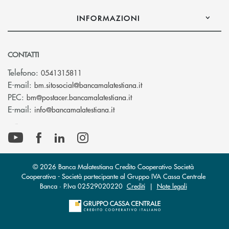
INFORMAZIONI
CONTATTI
Telefono:
0541315811
(si apre l’app di posta el
E-mail:
bm.sitosocial@bancamalatestiana.it
(si apre l’app di posta elett
PEC:
bm@postacer.bancamalatestiana.it
(si apre l’app di posta elettronic
E-mail:
info@bancamalatestiana.it
© 2026 Banca Malatestiana Credito Cooperativo Società
Cooperativa - Società partecipante al Gruppo IVA Cassa Centrale
Banca · P.Iva 02529020220
Crediti
|
Note legali