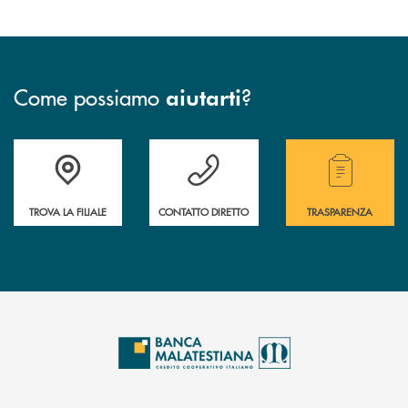
Come possiamo
?
aiutarti
Trova la filiale più vicina a te.
Hai bisogno di assistenza ?&nbsp;
Hai bisogno di alcuni
TROVA LA FILIALE
CONTATTO DIRETTO
TRASPARENZA