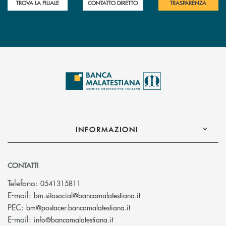
TROVA LA FILIALE
CONTATTO DIRETTO
TRASPARENZA
INFORMAZIONI
CONTATTI
Telefono:
0541315811
(si apre l’app di posta el
E-mail:
bm.sitosocial@bancamalatestiana.it
(si apre l’app di posta elett
PEC:
bm@postacer.bancamalatestiana.it
(si apre l’app di posta elettronic
E-mail:
info@bancamalatestiana.it