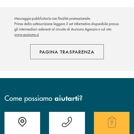
Messaggio pubblicitario con finalità promozionale.
Prima della sottoscrizione leggere il set informativo disponibile presso
gli intermediari aderenti al circuito di Assicura Agenzia e sul sito
www.assicura.si
PAGINA TRASPARENZA
Come possiamo
?
aiutarti
Trova la filiale più vicina a te.
Hai bisogno di assistenza ?&nbsp;
Hai bisogno di alcuni