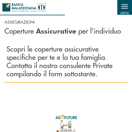
Salta al contenuto principale
MENU
ASSICURAZIONI
Coperture
per l'individuo
Assicurative
Scopri le coperture assicurative
specifiche per te e la tua famiglia.
Contatta il nostro consulente Private
compilando il form sottostante.
Scopri di più AsSìFuture : assicurati una protezione adeguata per le tue e