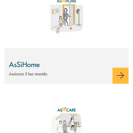
AsSìHome
Assicura il tuo mondo.
Scopri di più AsSìCare