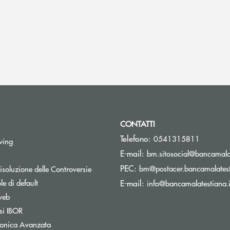
CONTATTI
Telefono:
0541315811
Apre una nuova finestra
wing
E-mail:
bm.sitosocial@bancamalat
pre una nuova finestra
PEC:
Apre una nuova finestra
bm@postacer.bancamalatest
isoluzione delle Controversie
Apre una nuova finestra
e di default
E-mail:
info@bancamalatestiana.i
Apre una nuova finestra
web
Apre una nuova finestra
si IBOR
Apre una nuova finestra
tronica Avanzata