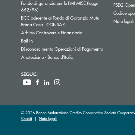
Fondo di garanzia per le PMI MISE (legge
PSD2 Open
Apre una nuova finestra
662/96)
Codice appa
BCC aderente al Fondo di Garanzia Mutui
Note legali
Apre una nuova finestra
Prima Casa - CONSAP
Apre una nuova finestra
Arbitro Controversie Finanziarie
Apre una nuova finestra
Bail in
Apre una nuova f
Disconoscimento Operazioni di Pagamento
Apre una nuova finestra
Anatocismo - Banca d'Italia
SEGUICI
© 2026 Banca Malatestiana Credito Cooperativo Società Cooperati
Crediti
|
Note legali