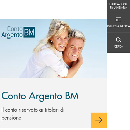
EDUCAZIONE FINANZIARIA
EDUCAZIONE
FINANZIARIA
PRENOTA BANCA
copri di più Conto Argento BM
PRENOTA BANCA
CERCA
CERCA
Conto Argento BM
Il conto riservato ai titolari di
pensione