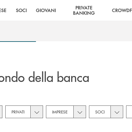
PRIVATE
ESE
SOCI
GIOVANI
CROWDF
BANKING
ondo della banca
gle subcategories dropdown for Novità
Toggle subcategories dropdown for Privati
Toggle subcategories dropd
Toggle s
PRIVATI
IMPRESE
SOCI