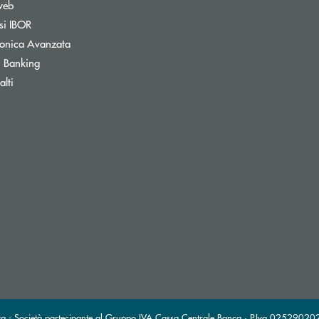
Apre una nuova finestra
web
Apre una nuova finestra
si IBOR
Apre una nuova finestra
tronica Avanzata
Apre una nuova finestra
 Banking
Apre una nuova finestra
lti
Apre una nuova finestra
inestra
va - Società partecipante al Gruppo IVA Cassa Centrale Banca · P.Iva 0252902