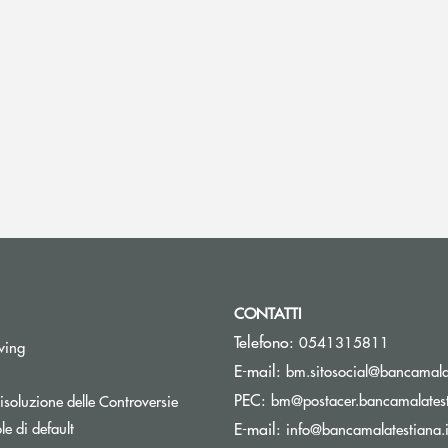
CONTATTI
Telefono:
0541315811
Apre una nuova finestra
wing
E-mail:
bm.sitosocial@bancamalat
pre una nuova finestra
PEC:
Apre una nuova finestra
bm@postacer.bancamalatest
isoluzione delle Controversie
Apre una nuova finestra
e di default
E-mail:
info@bancamalatestiana.i