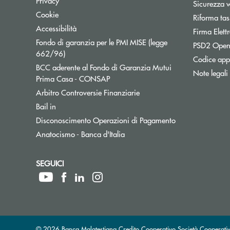
Privacy
Sicurezza 
Apre una nuova finestra
Cookie
Riforma tas
Apre una nuova finestra
Accessibilità
Firma Elet
Fondo di garanzia per le PMI MISE (legge
PSD2 Open
Apre una nuova finestra
662/96)
Codice appa
BCC aderente al Fondo di Garanzia Mutui
Note legali
Apre una nuova finestra
Prima Casa - CONSAP
Apre una nuova finestra
Arbitro Controversie Finanziarie
Apre una nuova finestra
Bail in
Apre una nuova f
Disconoscimento Operazioni di Pagamento
Apre una nuova finestra
Anatocismo - Banca d'Italia
SEGUICI
© 2026 Banca Malatestiana Credito Cooperativo Società Cooperati