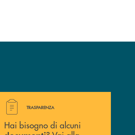
Hai bisogno di alcuni documenti ? Vai alla pagina traspa
TRASPARENZA
Hai bisogno di alcuni
? Vai alla
documenti