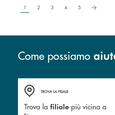
successiv
1
2
3
4
5
Come possiamo
aiut
Trova la filiale più vicina a te.
TROVA LA FILIALE
Trova la
più vicina a
filiale
te.