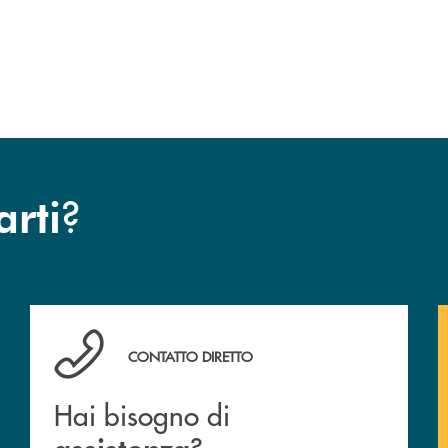
o
?
arti
Hai bisogno di assistenza ?&nbsp;
CONTATTO DIRETTO
Hai bisogno di
?
assistenza