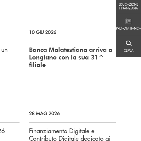
EDUCAZIONE FINANZIARIA
EDUCAZIONE
FINANZIARIA
PRENOTA BANCA
PRENOTA BANCA
10 GIU 2026
CERCA
 un
Banca Malatestiana arriva a
CERCA
Longiano con la sua 31^
filiale
28 MAG 2026
26
Finanziamento Digitale e
Contributo Digitale dedicato ai