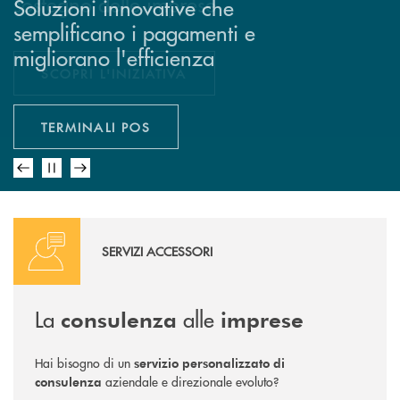
sostegno delle imprese
devi sapere sulle tematiche ESG
Soluzioni innovative che
Soluzioni su misura per le
Piano Nazionale di Ripresa e
semplificano i pagamenti e
aziende che vogliono essere
Resilienza
migliorano l'efficienza
competitive
SCOPRI L'INIZIATIVA
STRATEGIE ESG
INFORMAZIONI SU PNRR
TERMINALI POS
SCOPRI DI PIÙ
Scopri di più
SERVIZI ACCESSORI
La
alle
consulenza
imprese
Hai bisogno di un
servizio personalizzato di
aziendale e direzionale evoluto?
consulenza