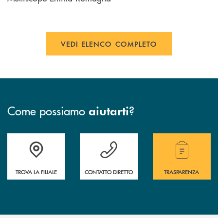
VEDI ELENCO COMPLETO
Come possiamo
?
aiutarti
Trova la filiale più vicina a te.
Hai bisogno di assistenza ?&nbsp;
Hai bisogno di alcuni
TROVA LA FILIALE
CONTATTO DIRETTO
TRASPARENZA