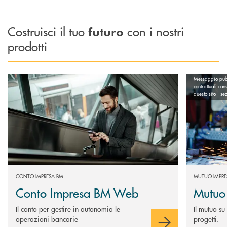
Costruisci il tuo
con i nostri
futuro
prodotti
Scopri di più Conto Impresa BM Web
Scopri di pi
Messaggio pubbl
contrattuali cons
questo sito - s
CONTO IMPRESA BM
MUTUO IMPRE
Conto Impresa BM Web
Mutuo
Il conto per gestire in autonomia le
Il mutuo su
operazioni bancarie
progetti.