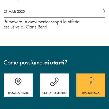
21 MAR 2025
Primavera in Movimento: scopri le offerte
esclusive di Claris Rent!
Come possiamo
?
aiutarti
Trova la filiale più vicina a te.
Hai bisogno di assistenza ?&nbsp;
Hai bisogno di alcuni
TROVA LA FILIALE
CONTATTO DIRETTO
TRASPARENZA