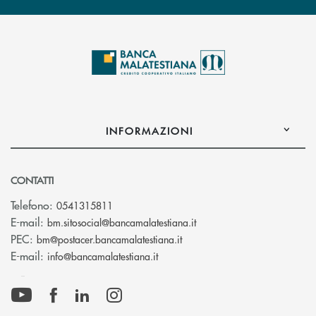
INFORMAZIONI
CONTATTI
Telefono:
0541315811
(si apre l’app di posta el
E-mail:
bm.sitosocial@bancamalatestiana.it
(si apre l’app di posta elett
PEC:
bm@postacer.bancamalatestiana.it
(si apre l’app di posta elettronic
E-mail:
info@bancamalatestiana.it