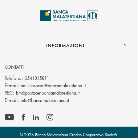
INFORMAZIONI
CONTATTI
Telefono:
0541315811
(si apre l’app di posta el
E-mail:
bm.sitosocial@bancamalatestiana.it
(si apre l’app di posta elett
PEC:
bm@postacer.bancamalatestiana.it
(si apre l’app di posta elettronic
E-mail:
info@bancamalatestiana.it
© 2026 Banca Malatestiana Credito Cooperativo Società