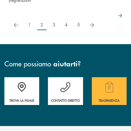
(registrazion
precedente
successivo
1
2
3
4
5
Come possiamo
?
aiutarti
Trova la filiale più vicina a te.
Hai bisogno di assistenza ?&nbsp;
Hai bisogno di alcuni
TROVA LA FILIALE
CONTATTO DIRETTO
TRASPARENZA