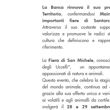
La Banca rinnova il suo pr
, confermandosi
Territorio
Mai
importanti fiere di Santa
Attraverso il suo costante supp
valorizza e promuove le radici st
cultura che definiscono e rappr
riferimento.
La
, conosc
Fiera di San Michele
degli Uccelli", un appuntamen
appassionati di natura e animali.
Questo evento, che celebra la stagi
del mondo animale, continua ad atti
grazie alla sua offerta unica e vari
ai volatili e agli animalli da corti
svolgerà il
28 e 29 settembr