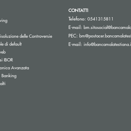
CONTATTI
Telefono:
0541315811
Apre una nuova finestra
wing
E-mail:
bm.sitosocial@bancamalat
pre una nuova finestra
PEC:
Apre una nuova finestra
bm@postacer.bancamalatest
isoluzione delle Controversie
Apre una nuova finestra
e di default
E-mail:
info@bancamalatestiana.i
Apre una nuova finestra
web
Apre una nuova finestra
si IBOR
Apre una nuova finestra
tronica Avanzata
Apre una nuova finestra
 Banking
Apre una nuova finestra
lti
Apre una nuova finestra
inestra