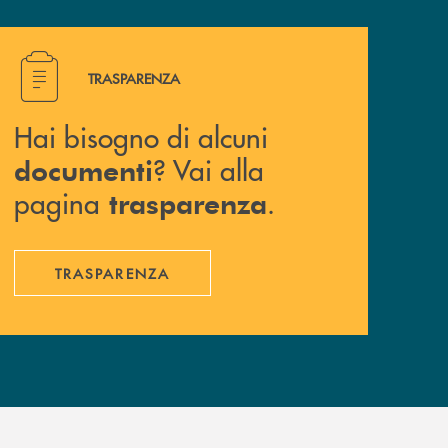
Hai bisogno di alcuni documenti ? Vai alla pagina traspa
TRASPARENZA
Hai bisogno di alcuni
? Vai alla
documenti
pagina
.
trasparenza
TRASPARENZA