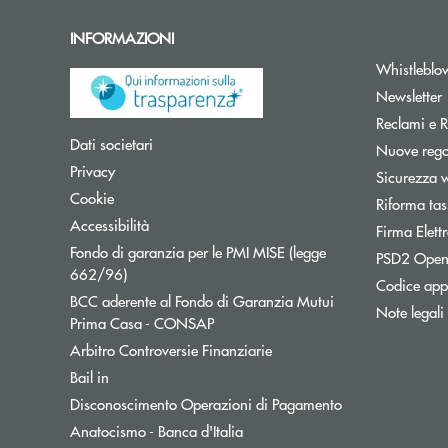
INFORMAZIONI
Whistleblo
A
Newsletter
Reclami e R
Apre una nuova finestra
Dati societari
Nuove regol
Apre una nuova finestra
Privacy
Sicurezza 
Apre una nuova finestra
Cookie
Riforma tas
Apre una nuova finestra
Accessibilità
Firma Elet
Fondo di garanzia per le PMI MISE (legge
PSD2 Open
Apre una nuova finestra
662/96)
Codice appa
BCC aderente al Fondo di Garanzia Mutui
Note legali
Apre una nuova finestra
Prima Casa - CONSAP
Apre una nuova finestra
Arbitro Controversie Finanziarie
Apre una nuova finestra
Bail in
Apre una nuova f
Disconoscimento Operazioni di Pagamento
Apre una nuova finestra
Anatocismo - Banca d'Italia