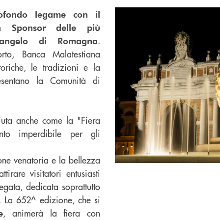
ofondo legame con il
n Sponsor delle più
.
rcangelo di Romagna
orto, Banca Malatestiana
oriche, le tradizioni e la
esentano la Comunità di
iuta anche come la "Fiera
to imperdibile per gli
one venatoria e la bellezza
rare visitatori entusiasti
egata, dedicata soprattutto
le. La 652^ edizione, che si
, animerà la fiera con
e