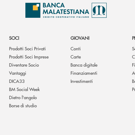
SOCI
GIOVANI
P
Prodotti Soci Privati
Conti
S
Prodotti Soci Imprese
Carte
C
Diventare Socio
Banca digitale
F
Vantaggi
Finanziamenti
A
DICA33
Investimenti
B
BM Social Week
P
Dietro l'angolo
Borse di studio