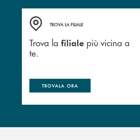
Trova la filiale più vicina a te.
TROVA LA FILIALE
Trova la
più vicina a
filiale
te.
TROVALA ORA