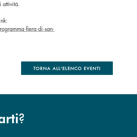
 attività.
ink:
programma-fiera-di-san-
TORNA ALL'ELENCO EVENTI
?
arti