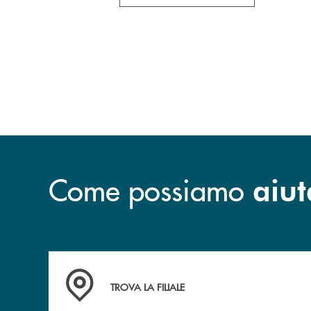
Come possiamo
aiut
Trova la filiale più vicina a te.
TROVA LA FILIALE