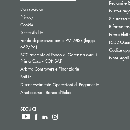
Reclami e R
Apre una nuova finestra
Dati societari
Nuove regol
Apre una nuova finestra
Privacy
Sicurezza 
Apre una nuova finestra
Cookie
Riforma tas
Apre una nuova finestra
Accessibilità
Firma Elet
Fondo di garanzia per le PMI MISE (legge
PSD2 Open
Apre una nuova finestra
662/96)
Codice appa
BCC aderente al Fondo di Garanzia Mutui
Note legali
Apre una nuova finestra
Prima Casa - CONSAP
Apre una nuova finestra
Arbitro Controversie Finanziarie
Apre una nuova finestra
Bail in
Apre una nuova f
Disconoscimento Operazioni di Pagamento
Apre una nuova finestra
Anatocismo - Banca d'Italia
SEGUICI