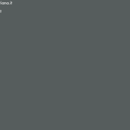
(si apre l’app di posta elettronica)
iana.it
(si apre l’app di posta elettronica)
t