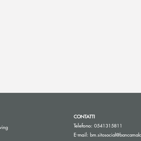
CONTATTI
Telefono:
0541315811
Apre una nuova finestra
wing
E-mail:
bm.sitosocial@bancamalat
pre una nuova finestra