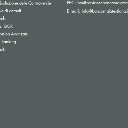
PEC:
Apre una nuova finestra
bm@postacer.bancamalatest
isoluzione delle Controversie
Apre una nuova finestra
e di default
E-mail:
info@bancamalatestiana.i
Apre una nuova finestra
web
Apre una nuova finestra
si IBOR
Apre una nuova finestra
tronica Avanzata
Apre una nuova finestra
 Banking
Apre una nuova finestra
lti
Apre una nuova finestra
inestra