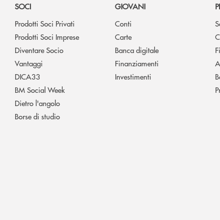
SOCI
GIOVANI
P
Prodotti Soci Privati
Conti
S
Prodotti Soci Imprese
Carte
C
Diventare Socio
Banca digitale
F
Vantaggi
Finanziamenti
A
DICA33
Investimenti
B
BM Social Week
P
Dietro l'angolo
Borse di studio