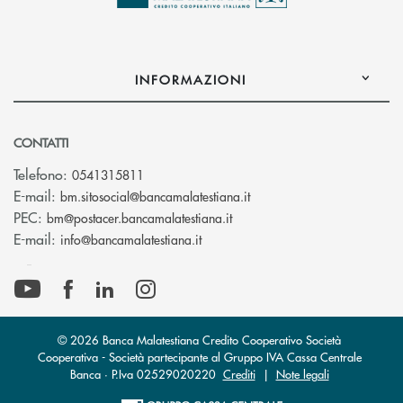
INFORMAZIONI
CONTATTI
Telefono:
0541315811
(si apre l’app di posta el
E-mail:
bm.sitosocial@bancamalatestiana.it
(si apre l’app di posta elett
PEC:
bm@postacer.bancamalatestiana.it
(si apre l’app di posta elettronic
E-mail:
info@bancamalatestiana.it
© 2026 Banca Malatestiana Credito Cooperativo Società
Cooperativa - Società partecipante al Gruppo IVA Cassa Centrale
Banca · P.Iva 02529020220
Crediti
|
Note legali