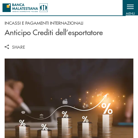
Salta al contenuto principale
MENU
INCASSI E PAGAMENTI INTERNAZIONALI
Anticipo Crediti dell’esportatore
SHARE