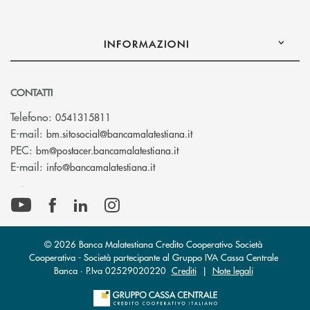
INFORMAZIONI
CONTATTI
Telefono:
0541315811
(si apre l’app di posta el
E-mail:
bm.sitosocial@bancamalatestiana.it
(si apre l’app di posta elett
PEC:
bm@postacer.bancamalatestiana.it
(si apre l’app di posta elettronic
E-mail:
info@bancamalatestiana.it
© 2026 Banca Malatestiana Credito Cooperativo Società
Cooperativa - Società partecipante al Gruppo IVA Cassa Centrale
Banca · P.Iva 02529020220
Crediti
|
Note legali