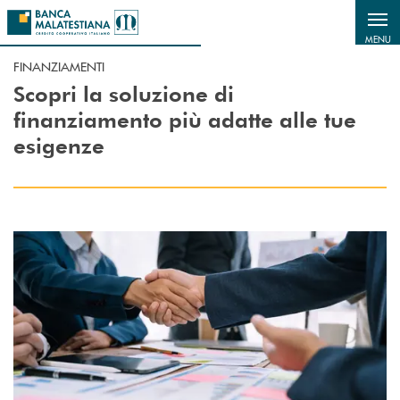
Salta al contenuto principale
MENU
FINANZIAMENTI
Scopri la soluzione di
finanziamento più adatte alle tue
esigenze
Scopri di più Finanziamenti per Investimenti Italia ed Estero con garanz