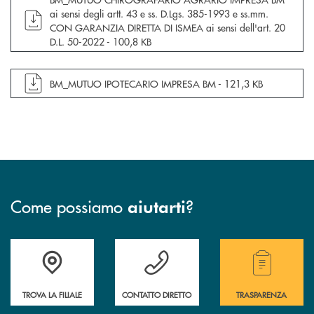
ai sensi degli artt. 43 e ss. D.Lgs. 385-1993 e ss.mm.
CON GARANZIA DIRETTA DI ISMEA ai sensi dell'art. 20
D.L. 50-2022 -
100,8 KB
apre documento in una nuova finestra
BM_MUTUO IPOTECARIO IMPRESA BM -
121,3 KB
Come possiamo
?
aiutarti
Trova la filiale più vicina a te.
Hai bisogno di assistenza ?&nbsp;
Hai bisogno di alcuni
TROVA LA FILIALE
CONTATTO DIRETTO
TRASPARENZA