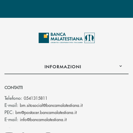
INFORMAZIONI
CONTATTI
Telefono:
0541315811
(si apre l’app di posta el
E-mail:
bm.sitosocial@bancamalatestiana.it
(si apre l’app di posta elett
PEC:
bm@postacer.bancamalatestiana.it
(si apre l’app di posta elettronic
E-mail:
info@bancamalatestiana.it