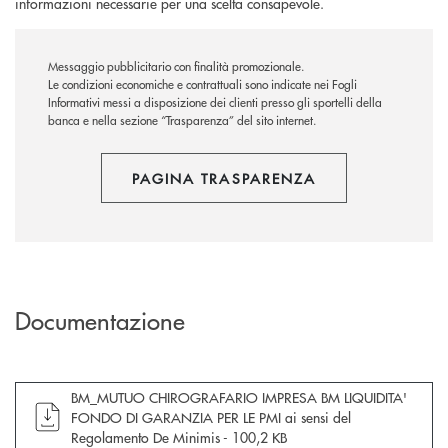
informazioni necessarie per una scelta consapevole.
Messaggio pubblicitario con finalità promozionale.
Le condizioni economiche e contrattuali sono indicate nei Fogli
Informativi messi a disposizione dei clienti presso gli sportelli della
banca e nella sezione “Trasparenza” del sito internet.
PAGINA TRASPARENZA
Documentazione
apre documento in una nuova finestra
BM_MUTUO CHIROGRAFARIO IMPRESA BM LIQUIDITA'
FONDO DI GARANZIA PER LE PMI ai sensi del
Regolamento De Minimis -
100,2 KB