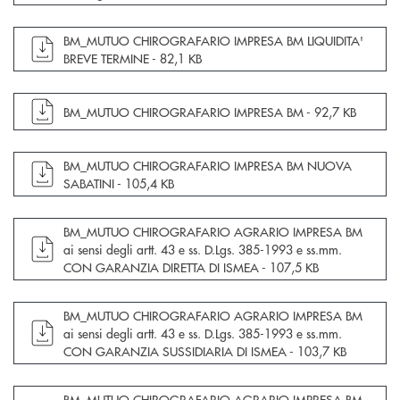
apre documento in una nuova finestra
BM_MUTUO CHIROGRAFARIO IMPRESA BM LIQUIDITA'
BREVE TERMINE -
82,1 KB
apre documento in una nuova finestra
BM_MUTUO CHIROGRAFARIO IMPRESA BM -
92,7 KB
apre documento in una nuova finestra
BM_MUTUO CHIROGRAFARIO IMPRESA BM NUOVA
SABATINI -
105,4 KB
apre documento in una nuova finestra
BM_MUTUO CHIROGRAFARIO AGRARIO IMPRESA BM
ai sensi degli artt. 43 e ss. D.Lgs. 385-1993 e ss.mm.
CON GARANZIA DIRETTA DI ISMEA -
107,5 KB
apre documento in una nuova finestra
BM_MUTUO CHIROGRAFARIO AGRARIO IMPRESA BM
ai sensi degli artt. 43 e ss. D.Lgs. 385-1993 e ss.mm.
CON GARANZIA SUSSIDIARIA DI ISMEA -
103,7 KB
apre documento in una nuova finestra
BM_MUTUO CHIROGRAFARIO AGRARIO IMPRESA BM