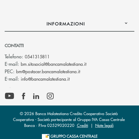
INFORMAZIONI
CONTATTI
Telefono:
0541315811
(si apre l’app di posta el
E-mail:
bm.sitosocial@bancamalatestiana.it
(si apre l’app di posta elett
PEC:
bm@postacer.bancamalatestiana.it
(si apre l’app di posta elettronic
E-mail:
info@bancamalatestiana.it
© 2026 Banca Malatestiana Credito Cooperativo Società
Cooperativa - Società partecipante al Gruppo IVA Cassa Centrale
Banca · P.Iva 02529020220
Crediti
|
Note legali