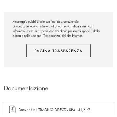
Messaggio pubblicitario con finalità promozionale.
Le condizioni economiche e contrattuali sono indicate nei Fogli
Informativi messi a disposizione dei clienti presso gli sportelli della
banca e nella sezione “Trasparenza” del sito internet.
PAGINA TRASPARENZA
Documentazione
apre documento in una nuova finestra
Dossier titoli TRADING DIRECTA SIM -
41,7 KB