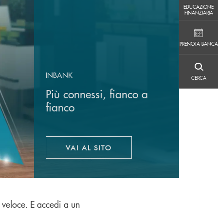
EDUCAZIONE FINANZIARIA
EDUCAZIONE
FINANZIARIA
PRENOTA BANCA
PRENOTA BANCA
CERCA
INBANK
CERCA
Più connessi, fianco a
fianco
VAI AL SITO
APRE UNA NUOVA FINESTRA
 veloce. E accedi a un