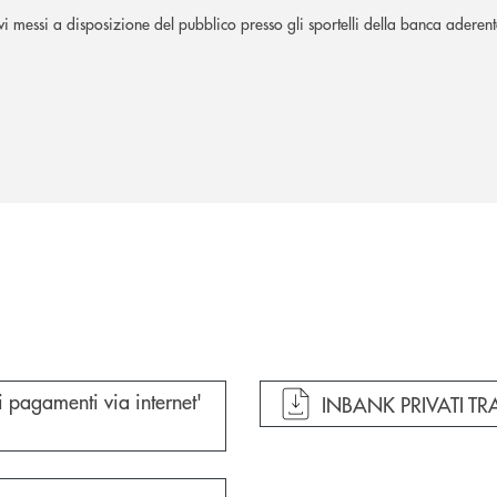
ivi messi a disposizione del pubblico presso gli sportelli della banca aderen
 pagamenti via internet'
apre documento in un
INBANK PRIVATI TR