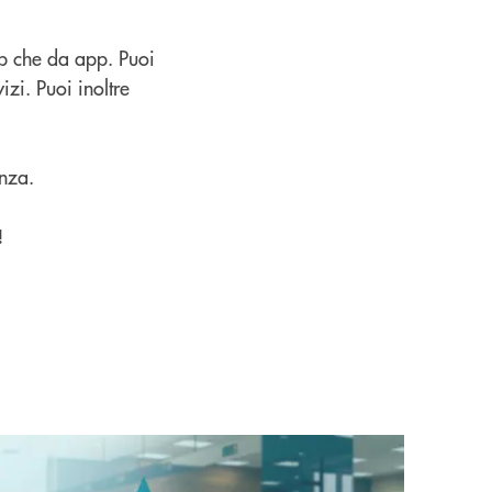
op che da app. Puoi
izi. Puoi inoltre
enza.
!