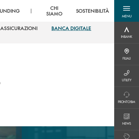
CHI
|
UNDING
SOSTENIBILITÀ
SIAMO
MENU
menu destra
ASSICURAZIONI
BANCA DIGITALE
INBANK
ASSICURAZIONI
BANCA DIGITALE
INBANK
FILIALI
FILIALI
o
UTILITY
UTILITY
PRONTO!BM
PRONTO!BM
NEWS
NEWS