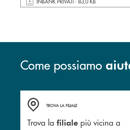
apre documento in una nuova finestra
INBANK PRIVATI -
83,0 KB
Come possiamo
aiut
Trova la filiale più vicina a te.
TROVA LA FILIALE
Trova la
più vicina a
filiale