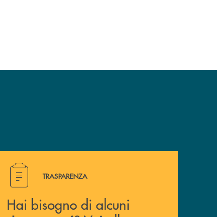
Hai bisogno di alcuni documenti ? Vai alla pagina traspa
TRASPARENZA
Hai bisogno di alcuni