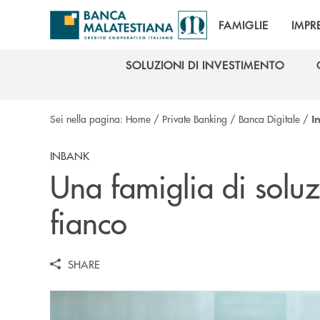
Salta al contenuto principale
FAMIGLIE
IMPR
SOLUZIONI DI INVESTIMENTO
SOLUZIONI DI INVESTIMENTO
Sei nella pagina:
Home
/
Private Banking
/
Banca Digitale
/
I
INBANK
Una famiglia di soluz
fianco
SHARE