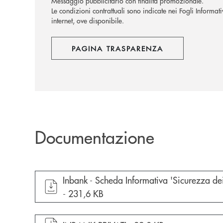
Messaggio pubblicitario con finalità promozionale.
Le condizioni contrattuali sono indicate nei Fogli Informat
internet, ove disponibile.
PAGINA TRASPARENZA
Documentazione
apre documento in una nuova finestra
Inbank - Scheda Informativa 'Sicurezza dei
-
231,6 KB