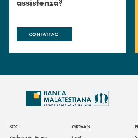
?
assistenza
CONTATTACI
SOCI
GIOVANI
P
Prodotti Soci Privati
Conti
S