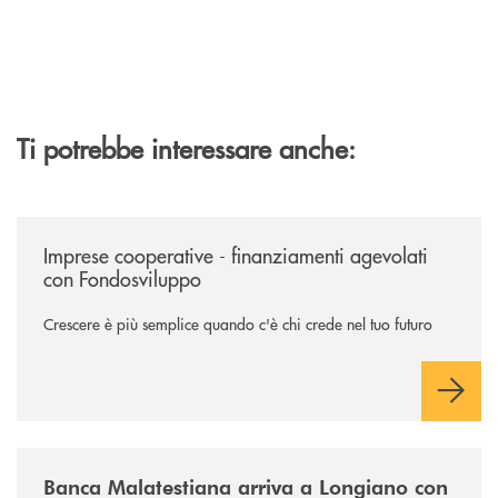
Ti potrebbe interessare anche:
/news/imprese-cooperative-sostegno-fondo-sviluppo/
Imprese cooperative - finanziamenti agevolati
con Fondosviluppo
Crescere è più semplice quando c'è chi crede nel tuo futuro
/news/filiale-longiano/
Banca Malatestiana arriva a Longiano con