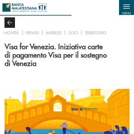
Salta al contenuto principale
MENU
NOVITÀ
PRIVATI
IMPRESE
SOCI
TERRITORIO
Visa for Venezia. Iniziativa carte
di pagamento Visa per il sostegno
di Venezia