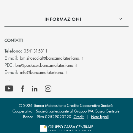
INFORMAZIONI
CONTATTI
Telefono:
0541315811
(si apre l’app di posta el
E-mail:
bm.sitosocial@bancamalatestiana.it
(si apre l’app di posta elett
PEC:
bm@postacer.bancamalatestiana.it
(si apre l’app di posta elettronic
E-mail:
info@bancamalatestiana.it
© 2026 Banca Malatestiana Credito Cooperativo Società
Cooperativa - Società partecipante al Gruppo IVA Cassa Centrale
Banca · P.Iva 02529020220
Crediti
|
Note legali