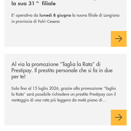
la sua 31^ filiale
E' operativa da
la nuova filiale di Longiano
lunedì 8 giugno
in provincia di Folrì-Cesena
/news/al-via-la-promozione-taglia-la-rata-di-prestipay-il-prestito-perso
Al via la promozione “Taglia la Rata” di
Prestipay. Il prestito personale che si fa in due
per te!
Solo fino al 15 luglio 2026, grazie alla promozione “Taglia
la Rata” sarà possibile richiedere un prestito Prestipay con il
vantaggio di una rata più leggera da metà piano di
rimborso.