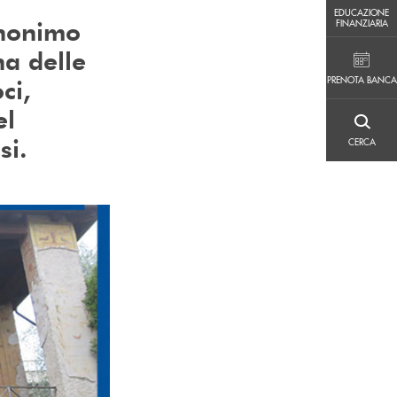
EDUCAZIONE FINANZIARIA
EDUCAZIONE
inonimo
FINANZIARIA
na delle
PRENOTA BANCA
PRENOTA BANCA
ci,
el
CERCA
si.
CERCA