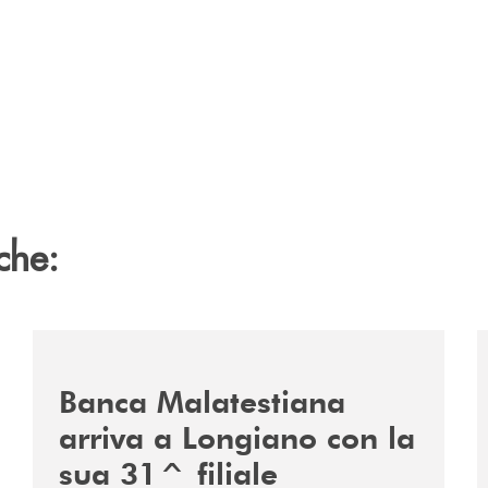
che:
uppo/
/news/filiale-longiano/
/
Banca Malatestiana
arriva a Longiano con la
sua 31^ filiale