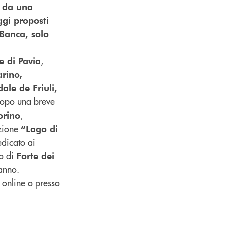
o da una
aggi proposti
 Banca, solo
,
e di Pavia
rino,
dale de Friuli,
Dopo una breve
,
orino
zione
“Lago di
edicato ai
o di
Forte dei
’anno.
 online o presso