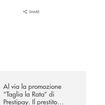
SHARE
news/al-via-la-promozione-taglia-la-rata-di-prestipay-il-pr
Al via la promozione
“Taglia la Rata” di
Prestipay. Il prestito