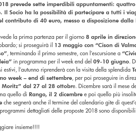
018 prevede sette imperdibili appuntamenti: quattr
 Il Socio ha la possibilità di partecipare a tutti i vi
l contributo di 40 euro, messo a disposizione dalla
ede la prima partenza per il giorno
8 aprile in direzion
bardo; si proseguirà il
13 maggio con “Cison di Valma
, terminando il primo semestre, con l’escursione a
so”
“Civi
in programma per il week end del
. 
leia”
09-10 giugno
i estivi, l’autunno riprenderà con la visita della splendida
T
, per poi proseguire in dire
mo week – end di settembre
e. Dicembre sarà il mese d
 Moritz” dal 27 al 28 ottobr
ma quello di
e poi quello più insolit
Rango, il 2 dicembre
che segnerà anche il termine del calendario gite di quest
e
i programmi dettagliati delle proposte 2018 sono disponibili
giare insieme!!!!