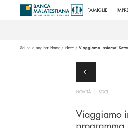
Salta al contenuto principale
FAMIGLIE
IMPR
Sei nella pagina:
Home
/
News
/
Viaggiamo insieme! Sette
NOVITÀ
SOCI
Viaggiamo in
programma p