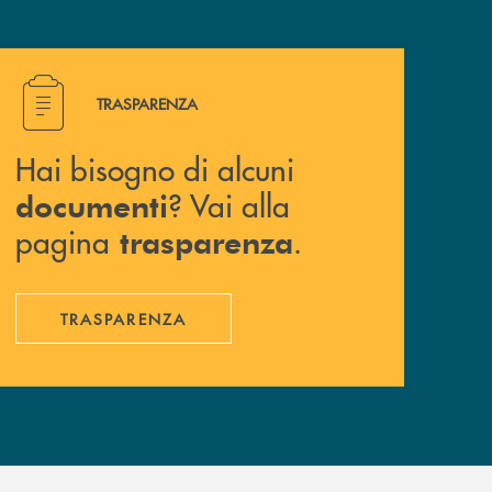
Hai bisogno di alcuni documenti ? Vai alla pagina traspa
TRASPARENZA
Hai bisogno di alcuni
? Vai alla
documenti
pagina
.
trasparenza
TRASPARENZA