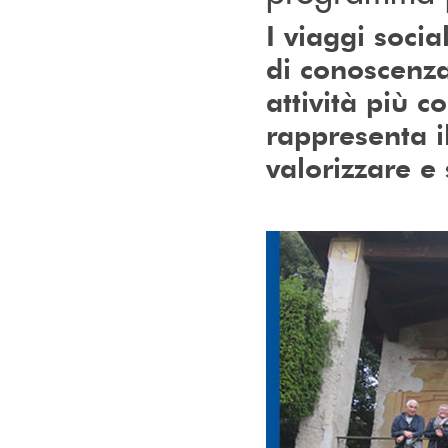
I viaggi soci
di conoscenza
attività più c
rappresenta i
valorizzare e 