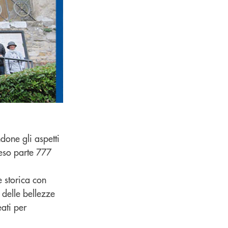
ndone gli aspetti
reso parte 777
e storica con
 delle bellezze
ati per