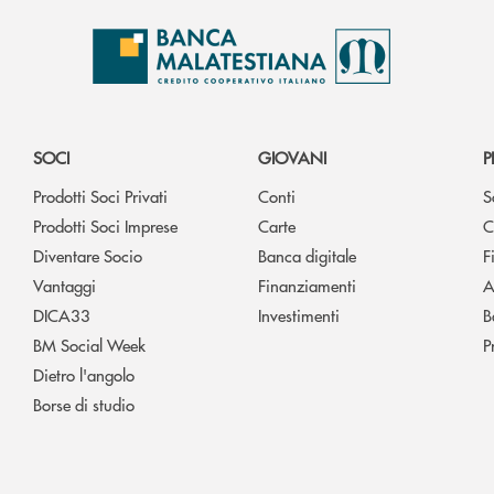
SOCI
GIOVANI
P
Prodotti Soci Privati
Conti
S
Prodotti Soci Imprese
Carte
C
Diventare Socio
Banca digitale
F
Vantaggi
Finanziamenti
A
DICA33
Investimenti
B
BM Social Week
P
Dietro l'angolo
Borse di studio