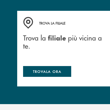
Trova la filiale più vicina a te.
TROVA LA FILIALE
Trova la
più vicina a
filiale
te.
TROVALA ORA