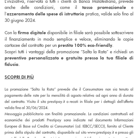
L’iniziativa, riservata a tutti i clienti di Banca Malatestiana, prevede
anche delle condizioni, come il
e
tasso promozionale
l’
pratica, valide solo fino al
azzeramento delle spese di istruttoria
30 giugno 2024.
Con la
disponibile in filiale sarà possibile sottoscrivere
firma digitale
il finanziamento in modo semplice e veloce, eliminando le copie
cartacee del contratto per un
.
prestito 100% eco-friendly
Scopri tutti i vantaggi della promozione “Salta la Rata” e richiedi un
preventivo personalizzato e gratuito presso la tua filiale di
.
fiducia
SCOPRI DI PIÙ
La promozione “Salta la Rata” prevede che il Consumatore non sia tenuto al
pagamento delle rate per la mensilità di agosto relativa ad ogni anno di durata
del contratto. Visita il sito prestipay.it o recati in filiale per i dettagli dell’offerta
valida fino al 30/06/2024.
Messaggio pubblicitario con finalità promozionale. Le condizioni contrattuali ed
economiche dei prodotti Prestipay sono indicate nel documento Informazioni
Europee di Base sul Credito ai Consumatori (cd. IEBCC/SECCI), fornito al Cliente
prima della stipula del contratto, disponibile sul sito www.prestipay.it e presso gli