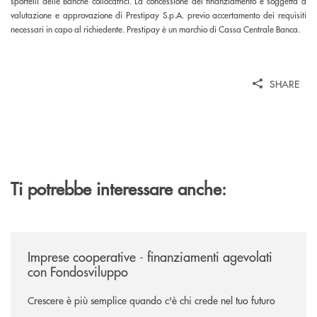
sportelli delle Banche collocatrici. La concessione del finanziamento è soggetta a
valutazione e approvazione di Prestipay S.p.A. previo accertamento dei requisiti
necessari in capo al richiedente. Prestipay è un marchio di Cassa Centrale Banca.
SHARE
Ti potrebbe interessare anche:
/news/imprese-cooperative-sostegno-fondo-sviluppo/
Imprese cooperative - finanziamenti agevolati
con Fondosviluppo
Crescere è più semplice quando c'è chi crede nel tuo futuro