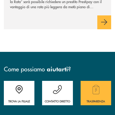
la Rata” sarà possibile richiedere un prestito Prestipay con il
vantaggio di una rata più leggera da metà piano di
rimborso.
Come possiamo
?
aiutarti
Trova la filiale più vicina a te.
Hai bisogno di assistenza ?&nbsp;
Hai bisogno di alcuni
TROVA LA FILIALE
CONTATTO DIRETTO
TRASPARENZA