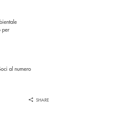
bientale
o per
 Soci al numero
SHARE