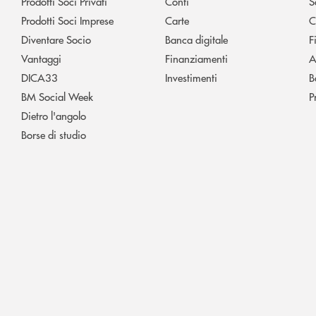
Prodotti Soci Privati
Conti
S
Prodotti Soci Imprese
Carte
C
Diventare Socio
Banca digitale
F
Vantaggi
Finanziamenti
A
DICA33
Investimenti
B
BM Social Week
P
Dietro l'angolo
Borse di studio