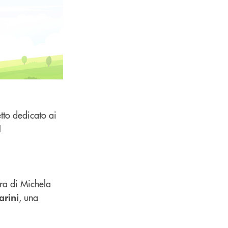
etto dedicato ai
!
ura di Michela
, una
rini