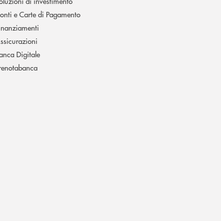
oluzioni di investimento
onti e Carte di Pagamento
inanziamenti
ssicurazioni
anca Digitale
renotabanca