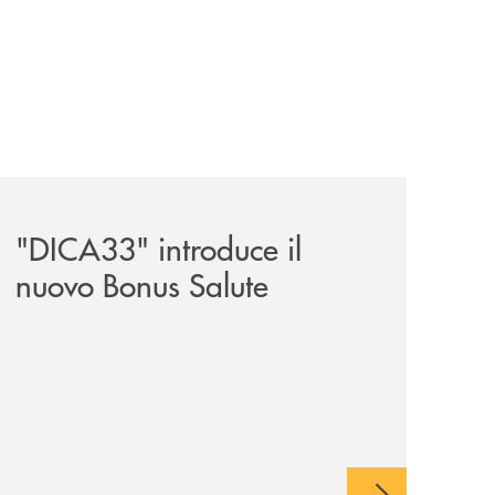
news/dica33-bonus-salute/
"DICA33" introduce il
nuovo Bonus Salute