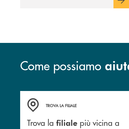
Come possiamo
aiut
Trova la filiale più vicina a te.
TROVA LA FILIALE
Trova la
più vicina a
filiale