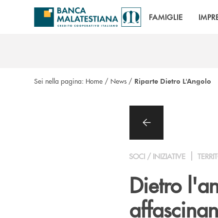
Salta al contenuto principale
FAMIGLIE
IMPR
Sei nella pagina:
Home
/
News
/
Riparte Dietro L'Angolo
SOCI / INIZIATIVE
TERRI
Dietro l'
affascina