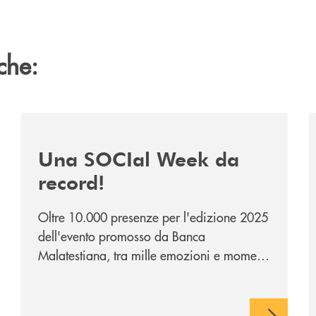
che:
/news/bm-social-week-da-record/
/
Una SOCIal Week da
record!
Oltre 10.000 presenze per l'edizione 2025
dell'evento promosso da Banca
Malatestiana, tra mille emozioni e momenti
da ricordare