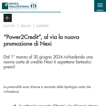
Salta al contenuto principale
MENU
NOVITÀ
PRIVATI
IMPRESE
“Power2Credit”, al via la nuova
promozione di Nexi
Dal 1° marzo al 30 giugno 2024 richiedendo una
nuova carta di credito Nexi ti aspettano fantastici
premi!
Le premialità sono diverse a seconda della tipologia carta che
richiederai.
Se sottoscrivi una carta “
” e la utilizzerai almeno
Classic