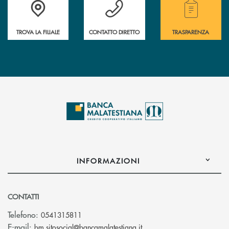
Trova la filiale più vicina a te.
Hai bisogno di assistenza ?&nbsp;
Hai bisogno di alcuni
TROVA LA FILIALE
CONTATTO DIRETTO
TRASPARENZA
INFORMAZIONI
CONTATTI
Telefono:
0541315811
(si apre l’app di posta el
E-mail:
bm.sitosocial@bancamalatestiana.it