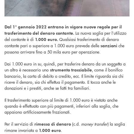
Dal 1° gennaio 2022 entrano in vigore nuove regole per il
La nuova soglia per l’utilizzo
trasferimento del denaro contante.
del contante è di
Qualsiasi trasferimento di denaro
1.000 euro.
contante pari o superiore a 1.000 euro prevede delle
che
sanzioni
possono arrivare fino a 50 mila euro per operazione.
Dai 1.000 euro in su, quindi, per trasferire denaro da un soggetto a
un altro è necessario uno
, come il bonifico
strumento tracciabile
bancario, la carta di debito o credito, ecc. Il limite riguarda sia chi
riceve il denaro, sia chi effettua il pagamento. E tocca anche le
donazioni e i prestiti, anche se fatti tra familiari.
Il trasferimento superiore al limite di 1.000 euro è vietato anche
quando è effettuato con più pagamenti, inferiori alla soglia, che
appaiono artificiosamente frazionati.
Per il servizio di
(c.d.
money transfer
) la soglia
rimessa di denaro
rimane invariata a
.
1.000 euro