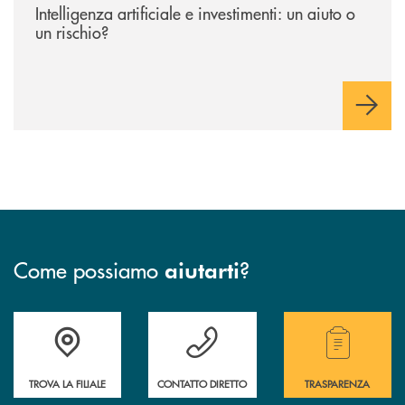
Intelligenza artificiale e investimenti: un aiuto o
un rischio?
Come possiamo
?
aiutarti
Trova la filiale più vicina a te.
Hai bisogno di assistenza ?&nbsp;
Hai bisogno di alcuni
TROVA LA FILIALE
CONTATTO DIRETTO
TRASPARENZA