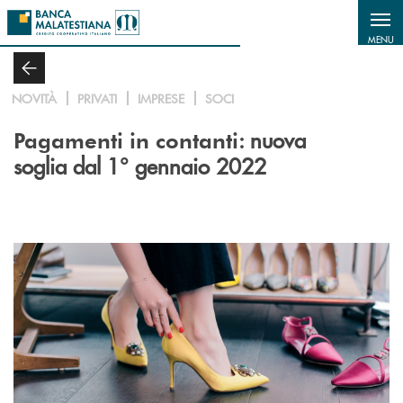
Salta al contenuto principale
MENU
NOVITÀ
PRIVATI
IMPRESE
SOCI
: nuova
Pagamenti in contanti
soglia dal 1° gennaio 2022