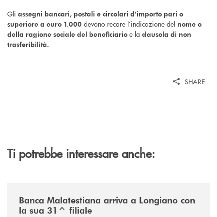
Gli
assegni bancari, postali e circolari d’importo pari o
devono recare l’indicazione del
superiore a euro 1.000
nome o
e la
della ragione sociale del beneficiario
clausola di non
trasferibilità.
SHARE
Ti potrebbe interessare anche:
/news/filiale-longiano/
Banca Malatestiana arriva a Longiano con
la sua 31^ filiale