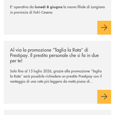
E' operativa da
la nuova filiale di Longiano
lunedì 8 giugno
in provincia di Folrì-Cesena
/news/al-via-la-promozione-taglia-la-rata-di-prestipay-il-prestito-perso
Al via la promozione “Taglia la Rata” di
Prestipay. Il prestito personale che si fa in due
per te!
Solo fino al 15 luglio 2026, grazie alla promozione “Taglia
la Rata” sarà possibile richiedere un prestito Prestipay con il
vantaggio di una rata più leggera da metà piano di
rimborso.
/news/intelligenza-artificiale-e-investimenti-un-aiuto-o-un-rischio/