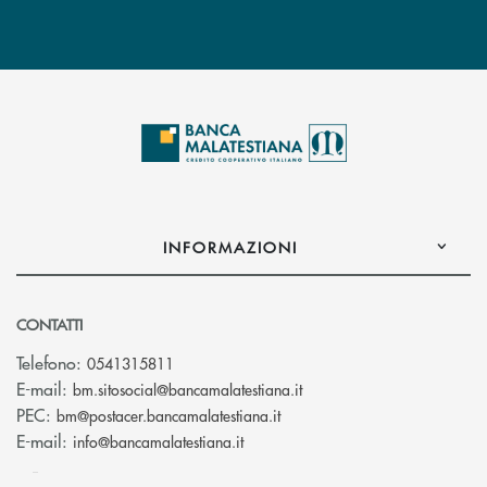
INFORMAZIONI
CONTATTI
Telefono:
0541315811
(si apre l’app di posta el
E-mail:
bm.sitosocial@bancamalatestiana.it
(si apre l’app di posta elett
PEC:
bm@postacer.bancamalatestiana.it
(si apre l’app di posta elettronic
E-mail:
info@bancamalatestiana.it