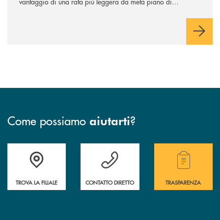
vantaggio di una rata più leggera da metà piano di
rimborso.
Come possiamo
?
aiutarti
Trova la filiale più vicina a te.
Hai bisogno di assistenza ?&nbsp;
Hai bisogno di alcuni
TROVA LA FILIALE
CONTATTO DIRETTO
TRASPARENZA