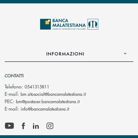
INFORMAZIONI
CONTATTI
Telefono:
0541315811
(si apre l’app di posta el
E-mail:
bm.sitosocial@bancamalatestiana.it
(si apre l’app di posta elett
PEC:
bm@postacer.bancamalatestiana.it
(si apre l’app di posta elettronic
E-mail:
info@bancamalatestiana.it