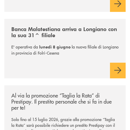
/news/filiale-longiano/
Banca Malatestiana arriva a Longiano con
la sua 31^ filiale
E' operativa da
la nuova filiale di Longiano
lunedì 8 giugno
in provincia di Folrì-Cesena
/news/al-via-la-promozione-taglia-la-rata-di-prestipay-il-prestito-perso
Al via la promozione “Taglia la Rata” di
Prestipay. Il prestito personale che si fa in due
per te!
Solo fino al 15 luglio 2026, grazie alla promozione “Taglia
la Rata” sarà possibile richiedere un prestito Prestipay con il