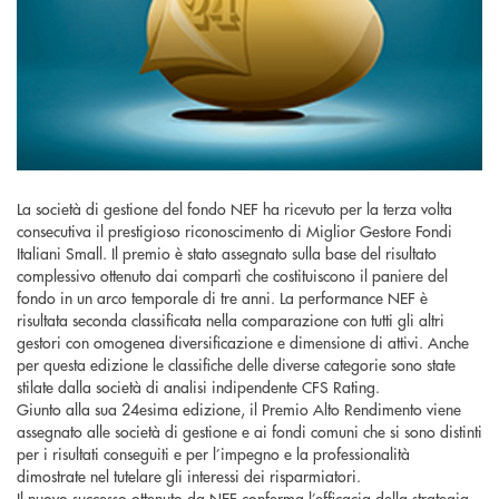
La società di gestione del fondo NEF ha ricevuto per la terza volta
consecutiva il prestigioso riconoscimento di Miglior Gestore Fondi
Italiani Small. Il premio è stato assegnato sulla base del risultato
complessivo ottenuto dai comparti che costituiscono il paniere del
fondo in un arco temporale di tre anni. La performance NEF è
risultata seconda classificata nella comparazione con tutti gli altri
gestori con omogenea diversificazione e dimensione di attivi. Anche
per questa edizione le classifiche delle diverse categorie sono state
stilate dalla società di analisi indipendente CFS Rating.
Giunto alla sua 24esima edizione, il Premio Alto Rendimento viene
assegnato alle società di gestione e ai fondi comuni che si sono distinti
per i risultati conseguiti e per l’impegno e la professionalità
dimostrate nel tutelare gli interessi dei risparmiatori.
Il nuovo successo ottenuto da NEF conferma l’efficacia della strategia