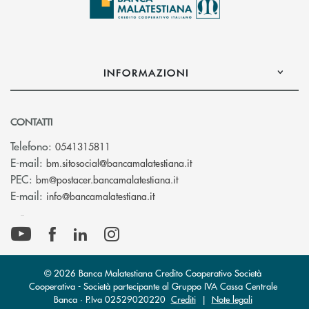
INFORMAZIONI
CONTATTI
Telefono:
0541315811
(si apre l’app di posta el
E-mail:
bm.sitosocial@bancamalatestiana.it
(si apre l’app di posta elett
PEC:
bm@postacer.bancamalatestiana.it
(si apre l’app di posta elettronic
E-mail:
info@bancamalatestiana.it
© 2026 Banca Malatestiana Credito Cooperativo Società
Cooperativa - Società partecipante al Gruppo IVA Cassa Centrale
Banca · P.Iva 02529020220
Crediti
|
Note legali