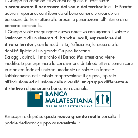
Il Gruppo ha come obiettivo comune quello di continuare
a
in cui le Banche
promuovere il benessere dei soci e dei territori
aderenti operano, contribuendo al bene comune e creando un
benessere da trasmettere alle prossime generazioni, all’interno di un
percorso sostenibile.
Il Gruppo vuole raggiungere questo obiettivo coniugando il valore e
l’autonomia di un
sistema di banche
locali, espressione dei
, con la redditività, l’efficienza, la crescita e la
diversi territori
stabilità tipiche di un grande Gruppo Bancario.
Da oggi, quindi, il
viene
marchio di Banca Malatestiana
modificato per esprimere la condivisione di tali obiettivi e comunicare
in maniera forte ed unitaria, mediante un colore uniforme e
l’abbinamento del simbolo rappresentante il gruppo, ispirato
all’inclusione ed all’unione delle diversità, un
gruppo differente e
nel panorama bancario nazionale.
distintivo
Per scoprire di più su questa
consulta il
nuova grande realtà
portale dedicato:
gruppo.cassacentrale.it