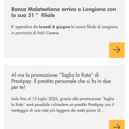
/news/filiale-longiano/
Banca Malatestiana arriva a Longiano con
la sua 31^ filiale
E' operativa da
la nuova filiale di Longiano
lunedì 8 giugno
in provincia di Folrì-Cesena
/news/al-via-la-promozione-taglia-la-rata-di-prestipay-il-prestito-perso
Al via la promozione “Taglia la Rata” di
Prestipay. Il prestito personale che si fa in due
per te!
Solo fino al 15 luglio 2026, grazie alla promozione “Taglia
la Rata” sarà possibile richiedere un prestito Prestipay con il
vantaggio di una rata più leggera da metà piano di
rimborso.