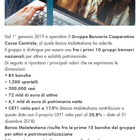
Dal 1° gennaio 2019 è operativo il
Gruppo Bancario Cooperativo
, al quale Banca Malatestiana ha aderito.
Cassa Centrale
Il gruppo si distingue per essere uno
fra i primi 10 gruppi bancari
per attivo e solidità patrimoniale.
nazionali
Di seguito si riportano i principali valori che ne esprimono le
dimensioni:
•
84 banche
• 1.500 sportelli
• 500.000 soci
• 72 mld di euro di attivo
• 6,1 mld di euro di patrimonio netto
•
(Banca Malatestiana contribuisce a
CET1 ratio pari a 17,9%
questo dato con il proprio CET1 ratio pari al
– dato al 31
20,8%
dicembre 2018)
Banca Malatestiana risulta fra le prime 10 banche del gruppo
per attivi e patrimonializzazione