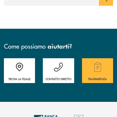
Come possiamo
?
aiutarti
Trova la filiale più vicina a te.
Hai bisogno di assistenza ?&nbsp;
Hai bisogno di alcuni
TROVA LA FILIALE
CONTATTO DIRETTO
TRASPARENZA