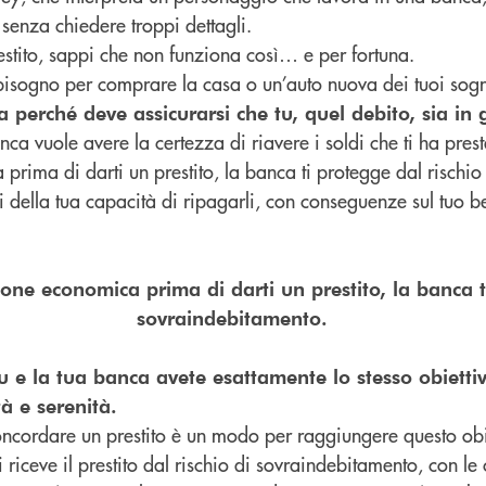
senza chiedere troppi dettagli.
estito, sappi che non funziona così… e per fortuna.
ai bisogno per comprare la casa o un’auto nuova dei tuoi sog
a perché deve assicurarsi che tu, quel debito, sia i
a vuole avere la certezza di riavere i soldi che ti ha presta
prima di darti un prestito, la banca ti protegge dal rischio
alti della tua capacità di ripagarli, con conseguenze sul tuo
one economica prima di darti un prestito, la banca ti
sovraindebitamento.
u e la tua banca avete esattamente lo stesso obietti
tà e serenità.
oncordare un prestito è un modo per raggiungere questo obie
 riceve il prestito dal rischio di sovraindebitamento, con le