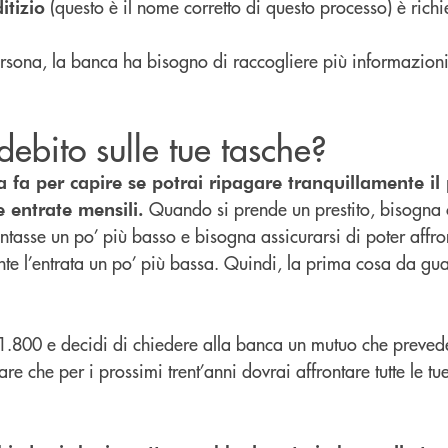
(questo è il nome corretto di questo processo) è richi
itizio
persona, la banca ha bisogno di raccogliere più informazioni 
ebito sulle tue tasche?
 fa per capire se potrai ripagare tranquillamente il p
Quando si prende un prestito, bisogna c
 entrate mensili.
ntasse un po’ più basso e bisogna assicurarsi di poter affron
ante l’entrata un po’ più bassa. Quindi, la prima cosa da gu
1.800 e decidi di chiedere alla banca un mutuo che preved
re che per i prossimi trent’anni dovrai affrontare tutte le t