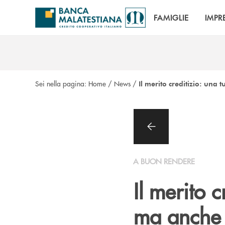
Salta al contenuto principale
FAMIGLIE
IMPR
Sei nella pagina:
Home
/
News
/
Il merito creditizio: una 
A BUON RENDERE
Il merito 
ma anche 