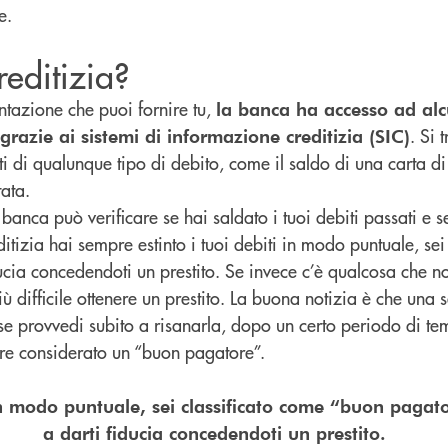
te.
reditizia?
ntazione che puoi fornire tu,
la banca ha accesso ad alcu
. Si 
grazie ai sistemi di informazione creditizia (SIC)
ati di qualunque tipo di debito, come il saldo di una carta di
tata.
banca può verificare se hai saldato i tuoi debiti passati e s
reditizia hai sempre estinto i tuoi debiti in modo puntuale, se
ucia concedendoti un prestito. Se invece c’è qualcosa che n
ù difficile ottenere un prestito. La buona notizia è che una
se provvedi subito a risanarla, dopo un certo periodo di t
sere considerato un “buon pagatore”.
 in modo puntuale, sei classificato come “buon paga
a darti fiducia concedendoti un prestito.