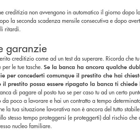
ne creditizia non avvengono in automatico il giorno dopo l
opo la seconda scadenza mensile consecutiva e dopo averti 
 ritardi.
le garanzie
ito creditizio come ad un test da superare. Ricorda che tu 
e per le tue tasche.
Se la banca ha ancora qualche dubb
gie per concederti comunque il prestito che hai chiest
e il prestito possa essere ripagato la banca ti chiede
nca di pagare al posto tuo se per caso tu ad un certo punto t
o da poco a lavorare e hai un contratto a tempo determinat
 la tua situazione lavorativa non è ancora del tutto stabil
allo stesso tempo proteggersi (e proteggerti) dal rischio che
stesso nucleo familiare.