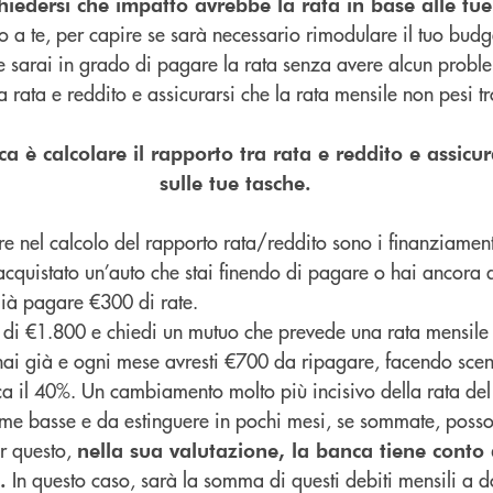
hiedersi che impatto avrebbe la rata in base alle tue 
to a te, per capire se sarà necessario rimodulare il tuo bud
e sarai in grado di pagare la rata senza avere alcun probl
a rata e reddito e assicurarsi che la rata mensile non pesi tr
a è calcolare il rapporto tra rata e reddito e assicur
sulle tue tasche.
nel calcolo del rapporto rata/reddito sono i finanziamenti
acquistato un’auto che stai finendo di pagare o hai ancora 
ià pagare €300 di rate.
e di €1.800 e chiedi un mutuo che prevede una rata mensile
ai già e ogni mese avresti €700 da ripagare, facendo scen
ca il 40%. Un cambiamento molto più incisivo della rata de
omme basse e da estinguere in pochi mesi, se sommate, posso
er questo,
nella sua valutazione, la banca tiene conto di
In questo caso, sarà la somma di questi debiti mensili a do
.