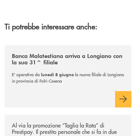
Ti potrebbe interessare anche:
/news/filiale-longiano/
Banca Malatestiana arriva a Longiano con
la sua 31^ filiale
E' operativa da
la nuova filiale di Longiano
lunedì 8 giugno
in provincia di Folrì-Cesena
/news/al-via-la-promozione-taglia-la-rata-di-prestipay-il-prestito-perso
Al via la promozione “Taglia la Rata” di
Prestipay. Il prestito personale che si fa in due