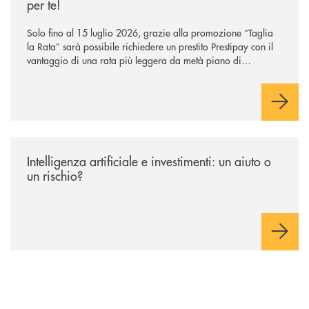
per te!
Solo fino al 15 luglio 2026, grazie alla promozione “Taglia
la Rata” sarà possibile richiedere un prestito Prestipay con il
vantaggio di una rata più leggera da metà piano di
rimborso.
/news/intelligenza-artificiale-e-investimenti-un-aiuto-o-un-rischio/
Intelligenza artificiale e investimenti: un aiuto o
un rischio?