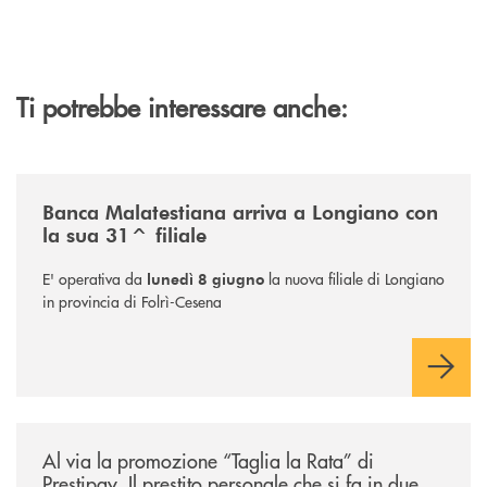
Ti potrebbe interessare anche:
/news/filiale-longiano/
Banca Malatestiana arriva a Longiano con
la sua 31^ filiale
E' operativa da
la nuova filiale di Longiano
lunedì 8 giugno
in provincia di Folrì-Cesena
/news/al-via-la-promozione-taglia-la-rata-di-prestipay-il-prestito-perso
Al via la promozione “Taglia la Rata” di
Prestipay. Il prestito personale che si fa in due