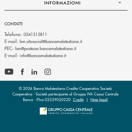
INFORMAZIONI
CONTATTI
Telefono:
0541315811
(si apre l’app di posta el
E-mail:
bm.sitosocial@bancamalatestiana.it
(si apre l’app di posta elett
PEC:
bm@postacer.bancamalatestiana.it
(si apre l’app di posta elettronic
E-mail:
info@bancamalatestiana.it
© 2026 Banca Malatestiana Credito Cooperativo Società
Cooperativa - Società partecipante al Gruppo IVA Cassa Centrale
Banca · P.Iva 02529020220
Crediti
|
Note legali