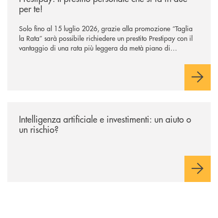
per te!
Solo fino al 15 luglio 2026, grazie alla promozione “Taglia
la Rata” sarà possibile richiedere un prestito Prestipay con il
vantaggio di una rata più leggera da metà piano di
rimborso.
/news/intelligenza-artificiale-e-investimenti-un-aiuto-o-un-rischio/
Intelligenza artificiale e investimenti: un aiuto o
un rischio?