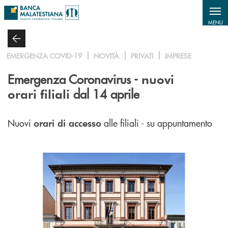
Salta al contenuto principale
MENU
EMERGENZA COVID-19
NOVITÀ
PRIVATI
IMPRESE
Emergenza Coronavirus -
nuovi
dal 14 aprile
orari filiali
Nuovi
alle filiali - su appuntamento
orari di accesso