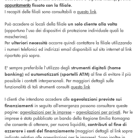
appuntamento
fissato con la filiale.
I recapiti delle filiali sono consultabili a
questo link
.
Può accedere ai locali della filiale
un solo cliente alla volta
(opportuno l’uso dei dispositivi di protezione individuale quali la
mascherina).
Per
occorre quindi contattare la filiale utilizzando
ulteriori necessità
i numeri telefonici ed indirizzi email disponibili sul sito internet al link
riportato più sopra.
E' sempre preferibile l’utilizzo degli
strumenti digitali (home
ed
al fine di evitare il più
banking)
automatizzati (sportelli ATM)
possibile i contatti interpersonali. Per maggiori dettagli sulle
funzionalità di tali strumenti consulti
questo link
I clienti che intendono accedere alle
agevolazioni previste sui
in seguito all’emergenza possono consultare queste
finanziamenti
pagine:
agevolazioni per le imprese
–
agevolazioni per privati
. Per le
imprese è stato pubblicato un bando della Regione Emilia Romagna
che consente di ottenere, per nuova liquidità,
contributi al fine di
(maggiori dettagli al link sopra
azzerare i costi del finanziamento
indicato relativo alle agevolazioni per le imprese). Sono inoltre in