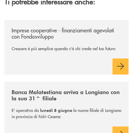
Ti potrebbe interessare anche:
/news/imprese-cooperative-sostegno-fondo-sviluppo/
Imprese cooperative - finanziamenti agevolati
con Fondosviluppo
Crescere è più semplice quando c'è chi crede nel tuo futuro
/news/filiale-longiano/
Banca Malatestiana arriva a Longiano con
la sua 31^ filiale
E' operativa da
la nuova filiale di Longiano
lunedì 8 giugno
in provincia di Folrì-Cesena