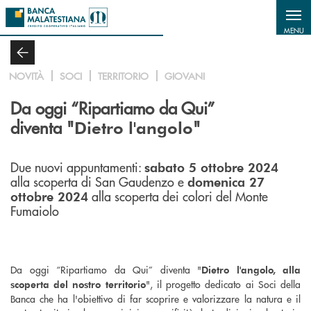
Salta al contenuto principale
MENU
NOVITÀ
SOCI
TERRITORIO
GIOVANI
Da oggi “Ripartiamo da Qui”
diventa "
"
Dietro l'angolo
Due nuovi appuntamenti:
sabato 5 ottobre 2024
alla scoperta di San Gaudenzo e
domenica 27
alla scoperta dei colori del Monte
ottobre 2024
Fumaiolo
Da oggi “Ripartiamo da Qui” diventa "
Dietro l'angolo, alla
", il progetto dedicato ai Soci della
scoperta del nostro territorio
Banca che ha l'obiettivo di far scoprire e valorizzare la natura e il