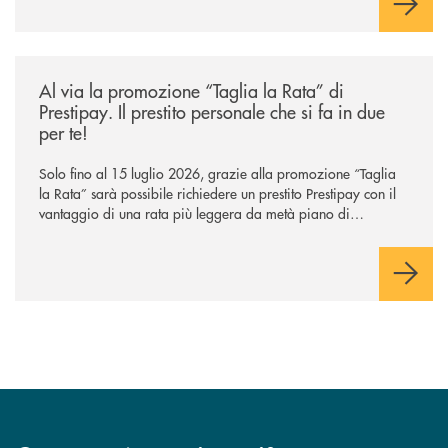
/news/al-via-la-promozione-taglia-la-rata-di-prestipay-il-prestito-perso
Al via la promozione “Taglia la Rata” di
Prestipay. Il prestito personale che si fa in due
per te!
Solo fino al 15 luglio 2026, grazie alla promozione “Taglia
la Rata” sarà possibile richiedere un prestito Prestipay con il
vantaggio di una rata più leggera da metà piano di
rimborso.