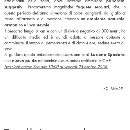
affascinanti della zona, dove potremo ammirare
panorami
. Percorreremo magnifiche
, che in
suggestivi
faggete secolari
questo periodo dell'anno si vestono di colori cangianti, dal giallo al
rosso, all'arancio e al marrone, creando un
ambiente naturale,
.
armonico e incantevole
Il percorso lungo
e con un dislivello negativo di 300 metri, ha
8 km
un difficoltà media ed è quindi adatto a persone abituate a
camminare. Il tempo di percorrenza è di circa 4 ore, escluse eventuali
soste.
A guidare questa entusiasmante escursione sarà
,
Luciano Spadaro
una
ambientale escursionista certificata AIGAE.
nuova guida
Iscrizioni aperte fino alle 13:00 di venerdì 25 ottobre 2024.
SHARE