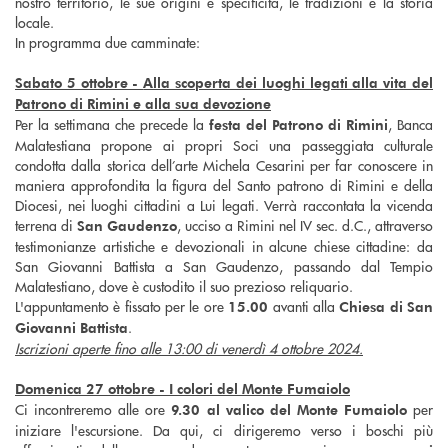
nostro territorio, le sue origini e specificità, le tradizioni e la storia
locale.
In programma due camminate:
Sabato 5 ottobre -
Alla scoperta dei luoghi legati alla vita del
Patrono di Rimini e alla sua devozione
Per la settimana che precede la
, Banca
festa del Patrono di Rimini
Malatestiana propone ai propri Soci una passeggiata culturale
condotta dalla storica dell’arte Michela Cesarini per far conoscere in
maniera approfondita la figura del Santo patrono di Rimini e della
Diocesi, nei luoghi cittadini a Lui legati. Verrà raccontata la vicenda
terrena di
, ucciso a Rimini nel IV sec. d.C., attraverso
San Gaudenzo
testimonianze artistiche e devozionali in alcune chiese cittadine: da
San Giovanni Battista a San Gaudenzo, passando dal Tempio
Malatestiano, dove è custodito il suo prezioso reliquario.
L'appuntamento è fissato per le ore
avanti alla
15.00
Chiesa di San
.
Giovanni Battista
Iscrizioni aperte fino alle 13:00 di venerdì 4 ottobre 2024.
Domenica 27 ottobre - I colori del Monte Fumaiolo
Ci incontreremo alle ore
per
9.30 al valico del Monte Fumaiolo
iniziare l'escursione. Da qui, ci dirigeremo verso i boschi più