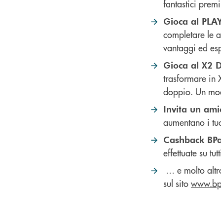
fantastici premi
Gioca al PLA
completare le az
vantaggi ed esp
Gioca al X2
trasformare in X
doppio. Un mod
Invita un ami
aumentano i tu
Cashback BP
effettuate su 
… e molto altro
sul sito
www.bp