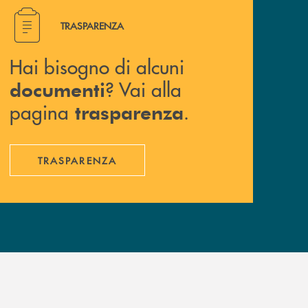
Hai bisogno di alcuni documenti ? Vai alla pagina traspa
TRASPARENZA
Hai bisogno di alcuni
? Vai alla
documenti
pagina
.
trasparenza
TRASPARENZA