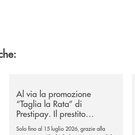
che:
/news/al-via-la-promozione-taglia-la-rata-di-prestipay-
/
Al via la promozione
“Taglia la Rata” di
Prestipay. Il prestito
personale che si fa in due
Solo fino al 15 luglio 2026, grazie alla
per te!