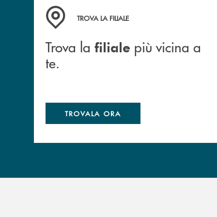
Trova la filiale più vicina a te.
TROVA LA FILIALE
Trova la
più vicina a
filiale
te.
TROVALA ORA