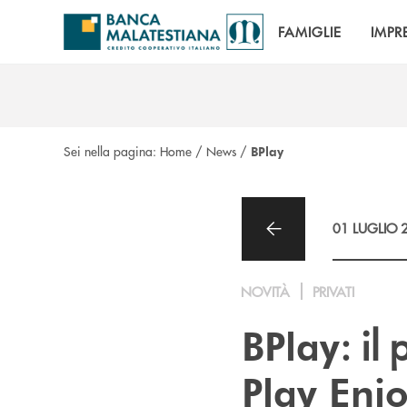
Salta al contenuto principale
FAMIGLIE
IMPR
Sei nella pagina:
Home
/
News
/
BPlay
01 LUGLIO 
NOVITÀ
PRIVATI
: il
BPlay
Play Enj