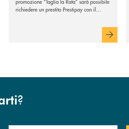
promozione “Taglia la Rata” sarà possibile
richiedere un prestito Prestipay con il
vantaggio di una rata più leggera da metà
piano di rimborso.
?
arti