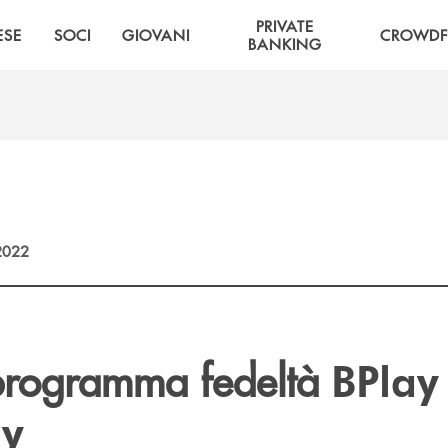
PRIVATE
ESE
SOCI
GIOVANI
CROWDF
BANKING
2022
 programma fedeltà
BPlay
oy