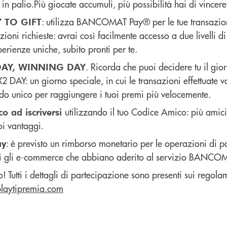
 in palio.Più giocate accumuli, più possibilità hai di vincere
: utilizza BANCOMAT Pay® per le tue transazioni
Y TO GIFT
ioni richieste: avrai così facilmente accesso a due livelli di
erienze uniche, subito pronti per te.
. Ricorda che puoi decidere tu il gi
 DAY, WINNING DAY
2 DAY: un giorno speciale, in cui le transazioni effettuate v
o unico per raggiungere i tuoi premi più velocemente.
utilizzando il tuo Codice Amico: più amici 
co ad iscriversi
oi vantaggi.
: è previsto un rimborso monetario per le operazioni di 
ay
tutti gli e-commerce che abbiano aderito al servizio BANC
! Tutti i dettagli di partecipazione sono presenti sui regola
laytipremia.com