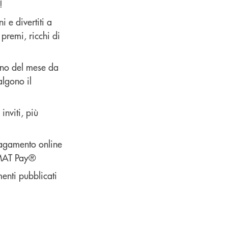
!
 e divertiti a
 premi, ricchi di
orno del mese da
algono il
inviti, più
pagamento online
OMAT Pay®
menti pubblicati