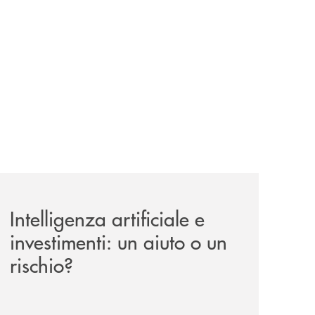
il-prestito-personale-che-si-fa-in-due-per-te/
news/intelligenza-artificiale-e-investimenti-un-aiuto-o-un-r
Intelligenza artificiale e
investimenti: un aiuto o un
rischio?