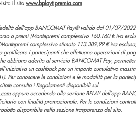
sita il sito
www.bplaytipremia.com
fedeltà dell’app BANCOMAT Pay® valido dal 01/07/202
rso a premi (Montepremi complessivo 160.160 € iva esclu
Montepremi complessivo stimato 113.389,99 € iva esclusa) e
 gratificare i partecipanti che effettuano operazioni di pa
 che abbiano aderito al servizio BANCOMAT Pay, permettend
dell’iniziativa un cashback per un importo cumulativo massi
Per conoscere le condizioni e le modalità per la parteci
itate consulta i Regolamenti disponibili sul
.com
oppure accedendo alla sezione BPLAY dell’app BA
tario con finalità promozionale. Per le condizioni contrattu
rodotto disponibile nella sezione trasparenza del sito.