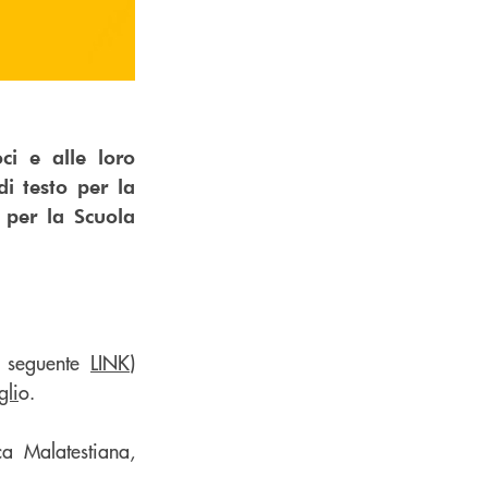
ci e alle loro
di testo per la
o per la Scuola
al seguente
LINK
)
gli
o.
ca Malatestiana,