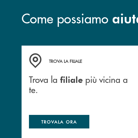
Come possiamo
aiut
Trova la filiale più vicina a te.
TROVA LA FILIALE
Trova la
più vicina a
filiale
te.
TROVALA ORA