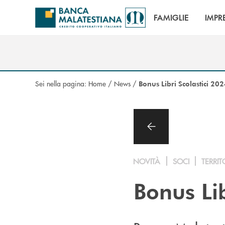
Salta al contenuto principale
FAMIGLIE
IMPR
Sei nella pagina:
Home
/
News
/
Bonus Libri Scolastici 20
NOVITÀ
SOCI
TERRIT
Bonus Lib