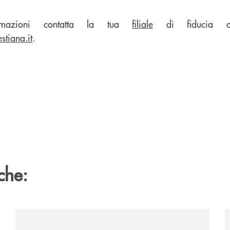
mazioni contatta la tua
filiale
di fiducia opp
tiana.it
.
che:
/news/al-via-la-promozione-taglia-la-rata-di-prestipay-
/