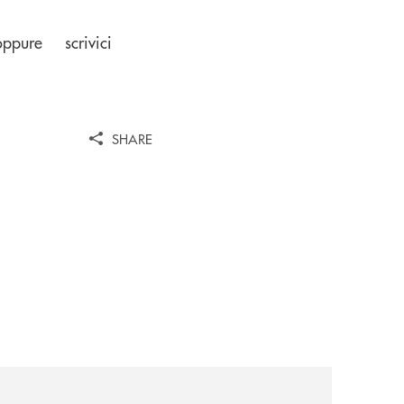
ure scrivici
SHARE
il-prestito-personale-che-si-fa-in-due-per-te/
news/intelligenza-artificiale-e-investimenti-un-aiuto-o-un-r