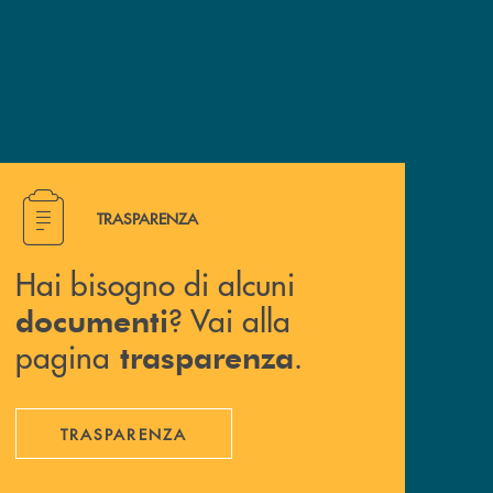
Hai bisogno di alcuni documenti ? Vai alla pagina traspa
TRASPARENZA
Hai bisogno di alcuni
? Vai alla
documenti
pagina
.
trasparenza
TRASPARENZA