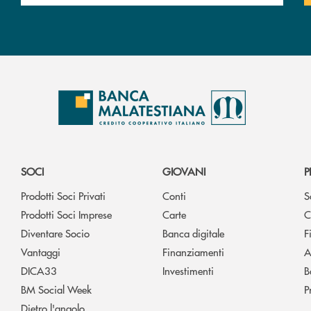
SOCI
GIOVANI
P
Prodotti Soci Privati
Conti
S
Prodotti Soci Imprese
Carte
C
Diventare Socio
Banca digitale
F
Vantaggi
Finanziamenti
A
DICA33
Investimenti
B
BM Social Week
P
Dietro l'angolo