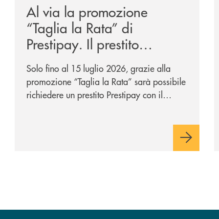
Al via la promozione
“Taglia la Rata” di
Prestipay. Il prestito
personale che si fa in due
Solo fino al 15 luglio 2026, grazie alla
per te!
promozione “Taglia la Rata” sarà possibile
richiedere un prestito Prestipay con il
vantaggio di una rata più leggera da metà
piano di rimborso.