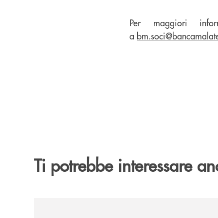
Per maggiori infor
a
bm.soci@bancamalates
Ti potrebbe interessare an
/news/filiale-longiano/