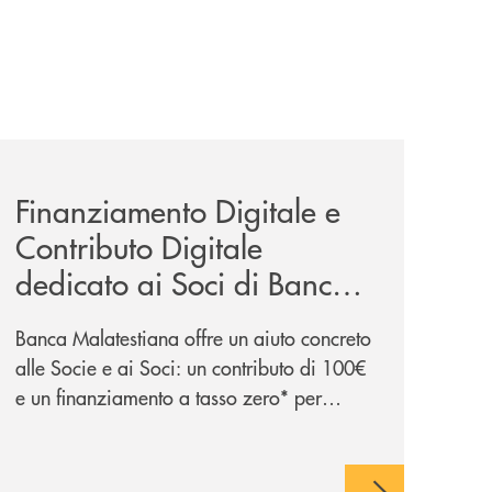
news/bonus-digitale-2026/
Finanziamento Digitale e
Contributo Digitale
dedicato ai Soci di Banca
Malatestiana
Banca Malatestiana offre un aiuto concreto
alle Socie e ai Soci: un contributo di 100€
e un finanziamento a tasso zero* per
l'acquisto di PC o tablet ad uso scolastico.