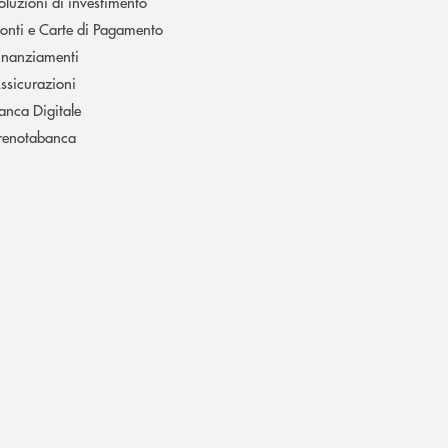
oluzioni di investimento
onti e Carte di Pagamento
inanziamenti
ssicurazioni
anca Digitale
renotabanca