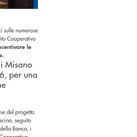
ci sulle numerose
dito Cooperativo
ncentivare le
e.
di Misano
16, per una
he
ase del progetto
scina, seguito
 della Banca, i
o Cooperativo.