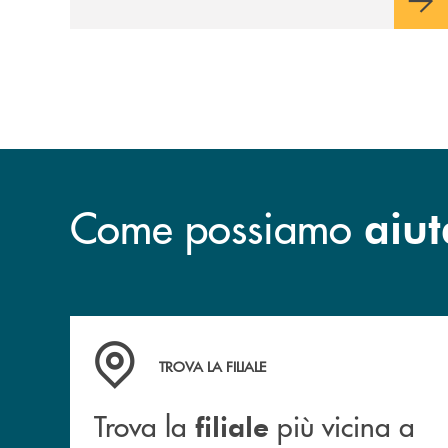
Come possiamo
aiut
Trova la filiale più vicina a te.
TROVA LA FILIALE
Trova la
più vicina a
filiale