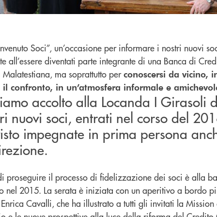
nvenuto Soci”, un’occasione per informare i nostri nuovi so
te all’essere diventati parte integrante di una Banca di Cre
 Malatestiana, ma soprattutto per
conoscersi da vicino, i
ed il confronto, in un’atmosfera informale e amichevol
biamo accolto alla Locanda I Girasoli 
tri nuovi soci, entrati nel corso del 20
visto impegnate in prima persona anc
irezione.
i proseguire il processo di fidelizzazione dei soci è alla b
 nel 2015. La serata è iniziata con un aperitivo a bordo pi
Enrica Cavalli, che ha illustrato a tutti gli invitati la Mission
io e le nuove prospettive alla luce della riforma del Credit