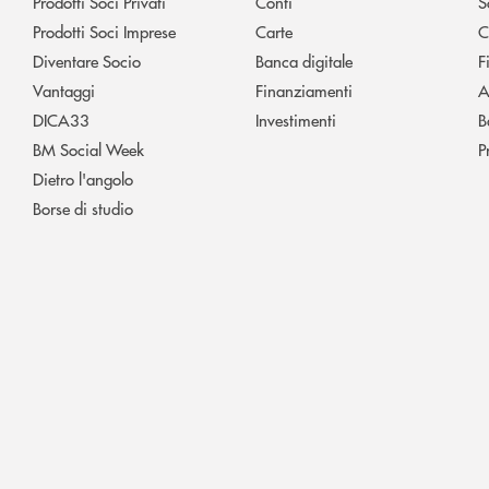
Prodotti Soci Privati
Conti
S
Prodotti Soci Imprese
Carte
C
Diventare Socio
Banca digitale
F
Vantaggi
Finanziamenti
A
DICA33
Investimenti
B
BM Social Week
P
Dietro l'angolo
Borse di studio