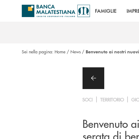
Salta al contenuto principale
FAMIGLIE
IMPR
Sei nella pagina:
Home
/
News
/
Benvenuto ai nostri nuovi 
SOCI
TERRITORIO
GI
Benvenuto ai 
serata di be