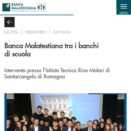
Salta al contenuto principale
MENU
NOVITÀ
TERRITORIO
GIOVANI
Banca Malatestiana tra i banchi
di scuola
Intervento presso l'Istituto Tecnico Rino Molari di
Santarcangelo di Romagna