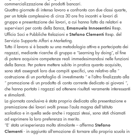
commercializzazione dei prodotti bancari.
Quattro giornate di intenso lavoro e confronto con due classi quarte,
per un totale complessivo di circa 30 ore fra incontri e lavori di
gruppo e presentazione dei lavori, a cui hanno fatto da relatori e
supervisori per conto della Banca,
Resp.
Emanuela Innocentini
Ufficio Soci e Pubbliche Relazioni e
Resp. del
Stefano Clementi
Servizio Supporto Affari e Marketing.
Tutto il lavoro si è basato su una metodologia attiva e partecipata dei
ragazzi, mediante ricerche di gruppo e “Learning by doing”, al fine
di potere acquisire competenze reali immedesimandosi nelle funzioni
della Banca. Per potere mettere subito in pratica quanto acquisito,
sono stati assegnati loro due compiti specifici, uno relativo alla “
costruzione di un portafoglio di investimento “ e l’altro finalizzato alla
“ promozione di un prodotto di conto corrente dedicato ai giovani “,
che hanno portato i ragazzi ad ottenere risultati veramente interessanti
e stimolanti.
La giornata conclusiva è stata proprio dedicata alla presentazione e
premiazione dei lavori svolti presso l’aula magna dell’Istituto
scolastico e in quella sede anche i ragazzi stessi, sono stati chiamati
ad esprimere la loro preferenza in merito.
“E’ stata un’esperienza molto stimolante – afferma
Stefano
- in aggiunta all’emozione di tornare alla propria scuola in
Clementi