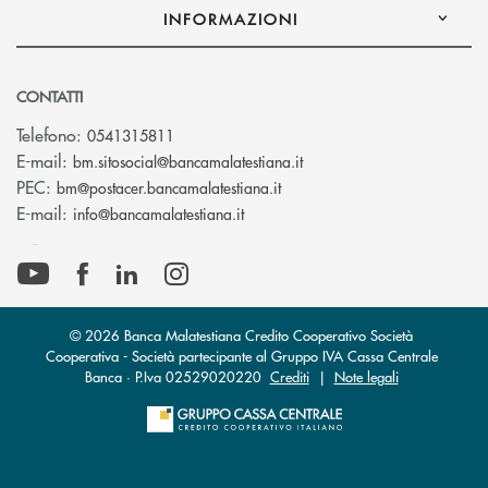
INFORMAZIONI
CONTATTI
Telefono:
0541315811
(si apre l’app di posta el
E-mail:
bm.sitosocial@bancamalatestiana.it
(si apre l’app di posta elett
PEC:
bm@postacer.bancamalatestiana.it
(si apre l’app di posta elettronic
E-mail:
info@bancamalatestiana.it
© 2026 Banca Malatestiana Credito Cooperativo Società
Cooperativa - Società partecipante al Gruppo IVA Cassa Centrale
Banca · P.Iva 02529020220
Crediti
|
Note legali