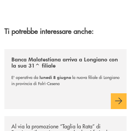
Ti potrebbe interessare anche:
/news/filiale-longiano/
Banca Malatestiana arriva a Longiano con
la sua 31^ filiale
E' operativa da
la nuova filiale di Longiano
lunedì 8 giugno
in provincia di Folrì-Cesena
/news/al-via-la-promozione-taglia-la-rata-di-prestipay-il-prestito-perso
Al via la promozione “Taglia la Rata” di