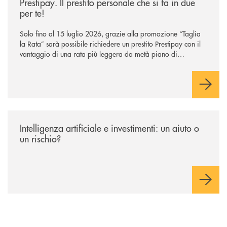
Prestipay. Il prestito personale che si fa in due
per te!
Solo fino al 15 luglio 2026, grazie alla promozione “Taglia
la Rata” sarà possibile richiedere un prestito Prestipay con il
vantaggio di una rata più leggera da metà piano di
rimborso.
/news/intelligenza-artificiale-e-investimenti-un-aiuto-o-un-rischio/
Intelligenza artificiale e investimenti: un aiuto o
un rischio?