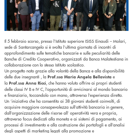
Il 5 febbraio scorso, presso l’Istituto superiore ISISS Einaudi – Molari,
sede di Santarcangelo si è svolta l’ultima giornata di incontri di
approfondimento sulle tematiche bancarie e sulle peculiarità delle
Banche di Credito Cooperativo, organizzati da Banca Malatestiana in
collaborazione con lo stesso Istituto scolastico.
Un progetto nato grazie alla volontà della Banca e alla disponibilità
delle due insegnanti , la
e
Prof.ssa Maria Angela Bellavista
la
, che hanno voluto offrire ai propri studenti
Prof.ssa Anna Ricci
delle classi IV B e IV C, l’opportunità di avvicinarsi al mondo bancario
e finanziario, toccandolo con mano, attraverso l’esperienza diretta.
Un ‘iniziativa che ha consentito ai 38 giovani studenti coinvolti, di
acquisire maggiore consapevolezza sull’attività bancaria in genere,
dall’organizzazione delle risorse all’ operatività vera e propria,
attraverso focus dedicati alla moneta e ai sistemi di pagamento, ai
processi di investimento e alla costruzione dei portafogli e all’analisi
degli aspetti di marketing legati alla promozione e