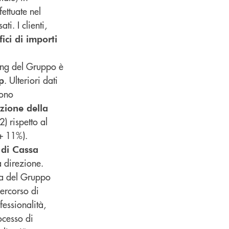
ettuate nel
i. I clienti,
ici di importi
king del Gruppo è
. Ulteriori dati
p
cono
ozione della
) rispetto al
(+ 11%).
di Cassa
 direzione.
iva del Gruppo
percorso di
essionalità,
ocesso di