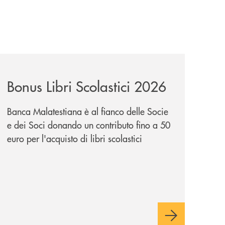
il-prestito-personale-che-si-fa-in-due-per-te/
news/bonus-libri-scolastici-2026/
Bonus Libri Scolastici 2026
Banca Malatestiana è al fianco delle Socie
e dei Soci donando un contributo fino a 50
euro per l'acquisto di libri scolastici