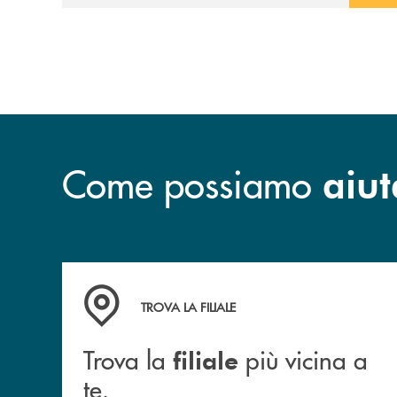
Come possiamo
aiut
Trova la filiale più vicina a te.
TROVA LA FILIALE
Trova la
più vicina a
filiale
te.