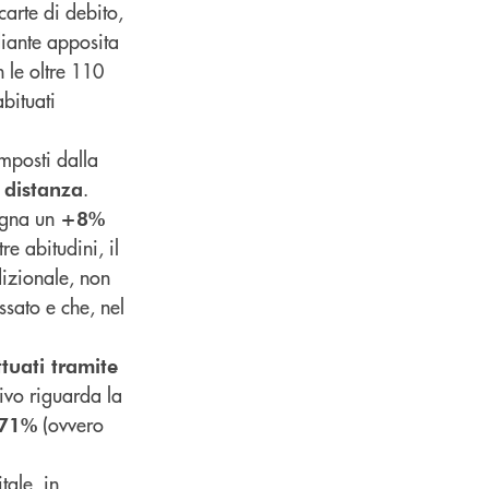
carte di debito,
diante apposita
 le oltre 110
abituati
mposti dalla
.
 distanza
segna un
+8%
e abitudini, il
dizionale, non
ssato e che, nel
ttuati tramite
ivo riguarda la
(ovvero
71%
tale, in