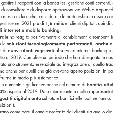
gestire i rapporti con la banca (es. gestione conti correnti, 
) e di consultare e di disporre operazioni via Web e App me
a messo in luce che, considerate le partnership in essere con
 gestisce nel 2021 più di
clienti digitali, quindi 
1,6 milioni
.
 di internet e mobile banking
ha reagito positivamente ai cambiamenti dirompenti i
rale
o le
soluzioni tecnologicamente performanti, anche a
o di
al servizio internet banking 
nuovi utenti registrati
to al 2019. Complice un periodo che ha ridisegnato le nostr
ntato uno strumento essenziale ad integrazione di quello tra
, ma anche per quelli che già avevano aperto posizioni in pa
fruirne in modo più sistematico.
 un aumento significativo anche nel numero di
bonifici effe
rispetto al 2019. Dato interessante e molto rappresentat
13%
sul totale bonifici effettuati nell’anno:
 gestiti digitalmente
sizioni).
no come oggi il canale preferito dai clienti sia quello digi