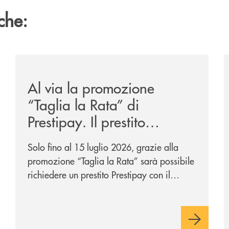
che:
/news/al-via-la-promozione-taglia-la-rata-di-prestipay-
/
Al via la promozione
“Taglia la Rata” di
Prestipay. Il prestito
personale che si fa in due
Solo fino al 15 luglio 2026, grazie alla
per te!
promozione “Taglia la Rata” sarà possibile
richiedere un prestito Prestipay con il
vantaggio di una rata più leggera da metà
piano di rimborso.