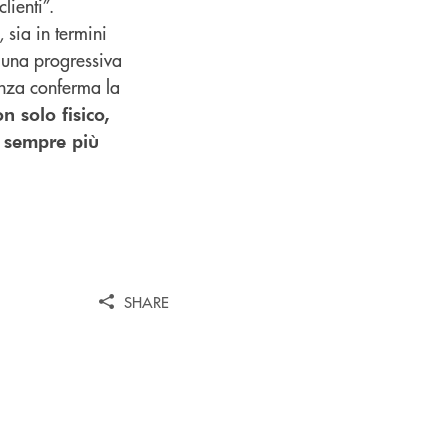
lienti”.
, sia in termini
d una progressiva
denza conferma la
n solo fisico,
i sempre più
SHARE