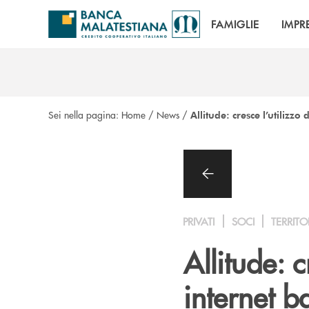
Salta al contenuto principale
FAMIGLIE
IMPR
Sei nella pagina:
Home
/
News
/
Allitude: cresce l’utilizzo
PRIVATI
SOCI
TERRITO
Allitude: c
internet b