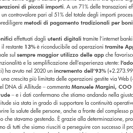
. A un 71% delle transazioni eff
razioni di piccoli importi
un controvalore pari al 51% del totale degli importi processat
prediligere
metodi di pagamento tradizionali per bonif
effettuati dagli
tramite l’internet ban
nifici
utenti digitali
, il restante
è riconducibile ad operazioni
13%
tramite Ap
bale sul
che favoris
sempre maggior utilizzo delle app
unzionalità e la semplificazione dell’esperienza utente:
l’ad
ci) ha avuto nel 2020 un
(+2.273.992
incremento dell’93%
 una crescita più limitata delle operazioni gestite via Web 
 nel DNA di Allitude – commenta
Manuele Margini, COO 
– e i dati confermano che stiamo andando nella giusta
tude
itude sia stata in grado di supportare la continuità operat
rire la salute delle persone, anche a fronte del complesso 
io che stavamo gestendo. È grazie alla determinazione, prof
 di tutti che siamo riusciti a perseguire con successo il pr