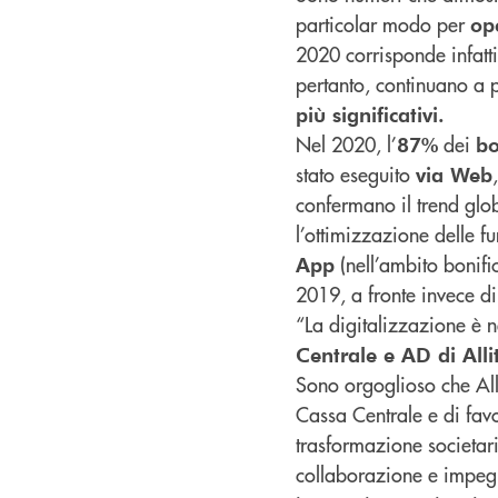
particolar modo per
ope
2020 corrisponde infatti 
pertanto, continuano a 
più significativi.
Nel 2020, l’
dei
87%
bo
stato eseguito
via Web
confermano il trend glo
l’ottimizzazione delle f
(nell’ambito bonifi
App
2019, a fronte invece di
“La digitalizzazione è
Centrale e AD di Alli
Sono orgoglioso che All
Cassa Centrale e di favo
trasformazione societar
collaborazione e impegno