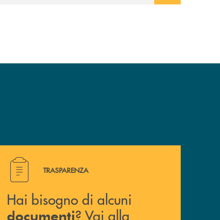
Hai bisogno di alcuni documenti ? Vai alla pagina traspa
TRASPARENZA
Hai bisogno di alcuni
? Vai alla
documenti