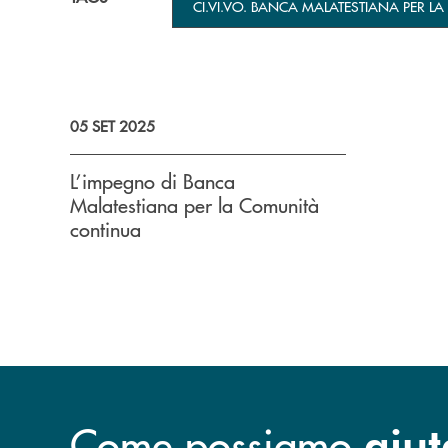
CI.VI.VO. BANCA MALATESTIANA PER L
05 SET 2025
L’impegno di Banca
Malatestiana per la Comunità
continua
Come possiamo
aiut