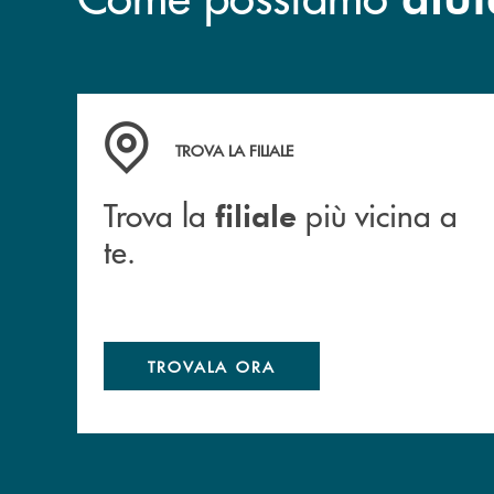
Trova la filiale più vicina a te.
TROVA LA FILIALE
Trova la
più vicina a
filiale
te.
TROVALA ORA