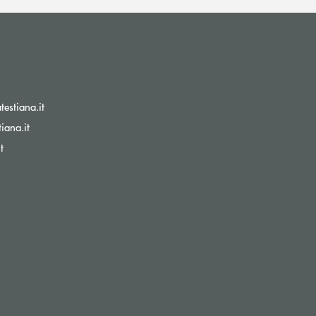
(si apre l’app di posta elettronica)
estiana.it
(si apre l’app di posta elettronica)
iana.it
(si apre l’app di posta elettronica)
t