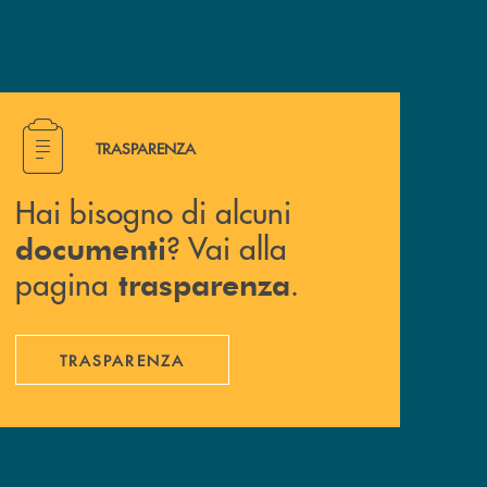
Hai bisogno di alcuni documenti ? Vai alla pagina traspa
TRASPARENZA
Hai bisogno di alcuni
? Vai alla
documenti
pagina
.
trasparenza
TRASPARENZA