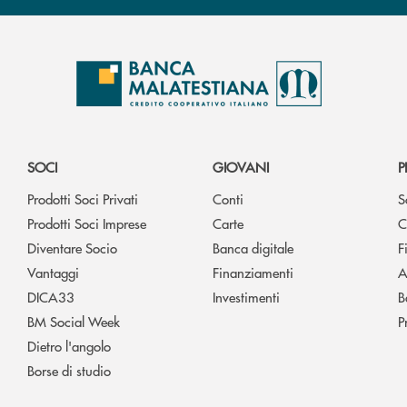
SOCI
GIOVANI
P
Prodotti Soci Privati
Conti
S
Prodotti Soci Imprese
Carte
C
Diventare Socio
Banca digitale
F
Vantaggi
Finanziamenti
A
DICA33
Investimenti
B
BM Social Week
P
Dietro l'angolo
Borse di studio