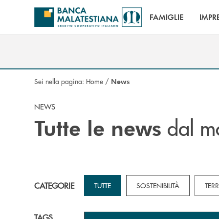
Salta al contenuto principale
FAMIGLIE
IMPR
Sei nella pagina:
Home
/
News
NEWS
dal m
Tutte le news
CATEGORIE
TUTTE
SOSTENIBILITÀ
TER
TAGS