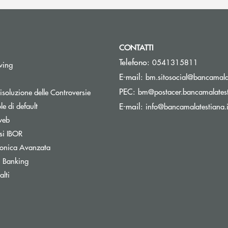
CONTATTI
Telefono:
0541315811
Apre una nuova finestra
wing
E-mail:
bm.sitosocial@bancamalat
pre una nuova finestra
PEC:
Apre una nuova finestra
bm@postacer.bancamalatest
isoluzione delle Controversie
Apre una nuova finestra
e di default
E-mail:
info@bancamalatestiana.i
Apre una nuova finestra
web
Apre una nuova finestra
si IBOR
Apre una nuova finestra
tronica Avanzata
Apre una nuova finestra
 Banking
Apre una nuova finestra
lti
Apre una nuova finestra