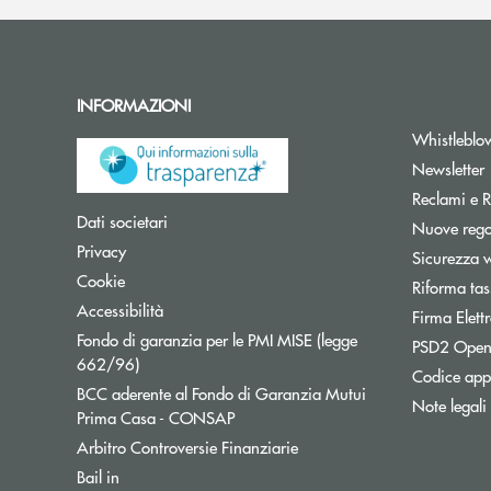
INFORMAZIONI
Whistleblo
A
Newsletter
Reclami e R
Apre una nuova finestra
Dati societari
Nuove regol
Apre una nuova finestra
Privacy
Sicurezza 
Apre una nuova finestra
Cookie
Riforma tas
Apre una nuova finestra
Accessibilità
Firma Elet
Fondo di garanzia per le PMI MISE (legge
PSD2 Open
Apre una nuova finestra
662/96)
Codice appa
BCC aderente al Fondo di Garanzia Mutui
Note legali
Apre una nuova finestra
Prima Casa - CONSAP
Apre una nuova finestra
Arbitro Controversie Finanziarie
Apre una nuova finestra
Bail in