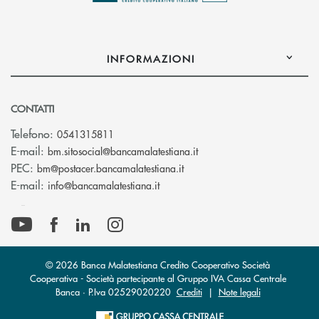
INFORMAZIONI
CONTATTI
Telefono:
0541315811
(si apre l’app di posta el
E-mail:
bm.sitosocial@bancamalatestiana.it
(si apre l’app di posta elett
PEC:
bm@postacer.bancamalatestiana.it
(si apre l’app di posta elettronic
E-mail:
info@bancamalatestiana.it
© 2026 Banca Malatestiana Credito Cooperativo Società
Cooperativa - Società partecipante al Gruppo IVA Cassa Centrale
Banca · P.Iva 02529020220
Crediti
|
Note legali