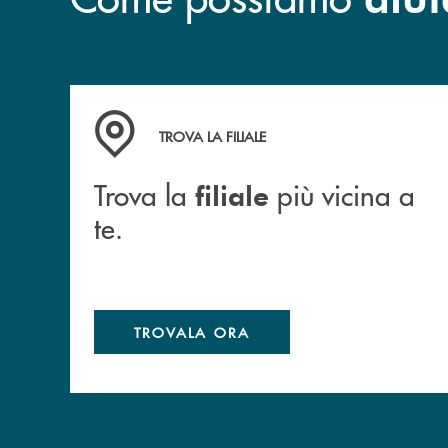
Trova la filiale più vicina a te.
TROVA LA FILIALE
Trova la
più vicina a
filiale
te.
TROVALA ORA