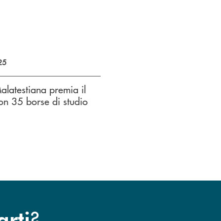
25
latestiana premia il
on 35 borse di studio
?
arti