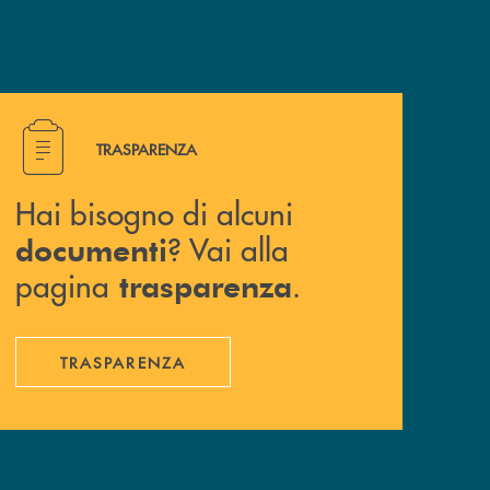
Hai bisogno di alcuni documenti ? Vai alla pagina traspa
TRASPARENZA
Hai bisogno di alcuni
? Vai alla
documenti
pagina
.
trasparenza
TRASPARENZA