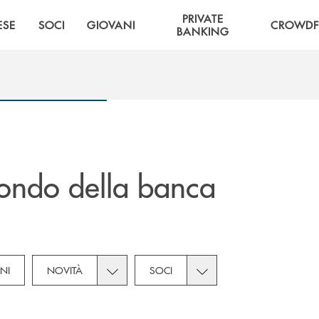
PRIVATE
ESE
SOCI
GIOVANI
CROWDF
BANKING
ondo della banca
Toggle subcategories dropdown for Novità
Toggle subcategories dro
NI
NOVITÀ
SOCI