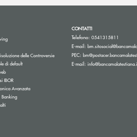
CONTATTI
Telefono:
0541315811
Apre una nuova finestra
wing
E-mail:
bm.sitosocial@bancamalat
pre una nuova finestra
PEC:
Apre una nuova finestra
bm@postacer.bancamalatest
isoluzione delle Controversie
Apre una nuova finestra
e di default
E-mail:
info@bancamalatestiana.i
Apre una nuova finestra
web
Apre una nuova finestra
si IBOR
Apre una nuova finestra
tronica Avanzata
Apre una nuova finestra
 Banking
Apre una nuova finestra
lti
Apre una nuova finestra