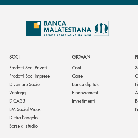
SOCI
GIOVANI
P
Prodotti Soci Privati
Conti
S
Prodotti Soci Imprese
Carte
C
Diventare Socio
Banca digitale
F
Vantaggi
Finanziamenti
A
DICA33
Investimenti
B
BM Social Week
P
Dietro l'angolo
Borse di studio