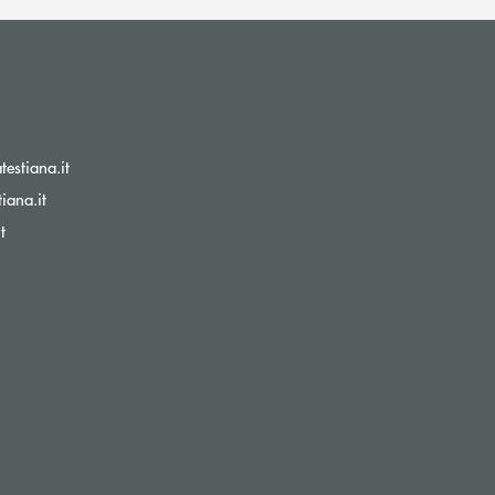
(si apre l’app di posta elettronica)
estiana.it
(si apre l’app di posta elettronica)
iana.it
(si apre l’app di posta elettronica)
t