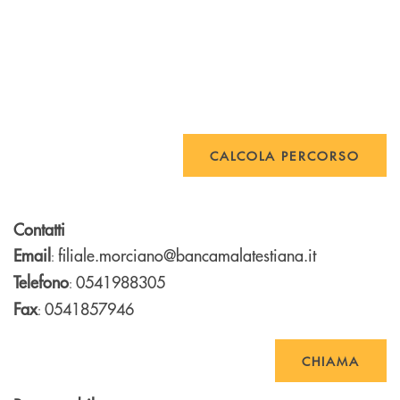
CALCOLA PERCORSO
Contatti
Email
filiale.morciano@bancamalatestiana.it
:
Telefono
0541988305
:
Fax
0541857946
:
CHIAMA