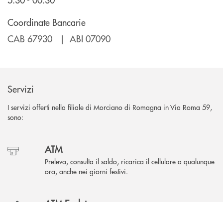
Coordinate Bancarie
CAB 67930 | ABI 07090
Servizi
I servizi offerti nella filiale di Morciano di Romagna in Via Roma 59,
sono:
ATM
Preleva, consulta il saldo, ricarica il cellulare a qualunque
ora, anche nei giorni festivi.
ATM Evoluto
INBANK
Prelievi, versamenti e principali operazioni bancarie