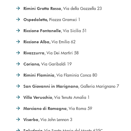
, Via della Gazzella 23
Rimini Grotta Rossa
Piazza Gramsci 1
Ospedaletto,
, Via Sicilia 51
Riccione Fontanelle
Via Emilia 62
Riccione Alba,
, Via Dei Martiri 58
Rivazzurra
Via Garibaldi 19
Coriano,
, Via Flaminia Conca 80
Rimini Flaminia
, Galleria Marignano 7
San Giovanni in Marignano
, Via Tenuta Amalia 1
Villa Verucchio
, Via Roma 59
Morciano di Romagna
, Via John Lennon 3
Viserba
Via Santa Maria del Monte 635C
Saludecio,