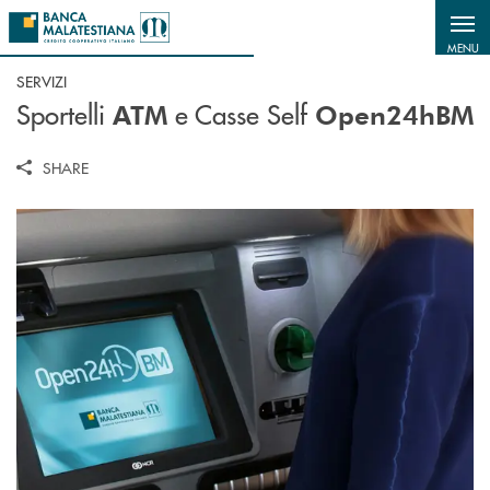
Salta al contenuto principale
MENU
SERVIZI
Sportelli
e Casse Self
ATM
Open24hBM
SHARE