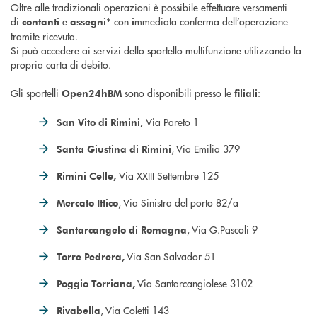
Oltre alle tradizionali operazioni è possibile effettuare versamenti
di
e
con
mmediata conferma dell’operazione
contanti
assegni*
i
tramite ricevuta.
Si può accedere ai servizi dello sportello multifunzione utilizzando la
propria carta di debito.
Gli sportelli
sono disponibili presso le
:
Open24hBM
filiali
Via Pareto 1
San Vito di Rimini,
, Via Emilia 379
Santa Giustina di Rimini
Via XXIII Settembre 125
Rimini Celle,
, Via Sinistra del porto 82/a
Mercato Ittico
, Via G.Pascoli 9
Santarcangelo di Romagna
Via San Salvador 51
Torre Pedrera,
Via Santarcangiolese 3102
Poggio Torriana,
, Via Coletti 143
Rivabella