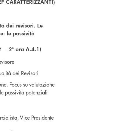
 MEF CARATTERIZZANTI)
à dei revisori. Le
e: le passività
)
2 - 2° ora A.4.1
evisore
ualità dei Revisori
one. Focus su valutazione
le passività potenziali
ialista, Vice Presidente