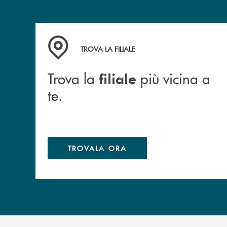
Trova la filiale più vicina a te.
TROVA LA FILIALE
Trova la
più vicina a
filiale
te.
TROVALA ORA