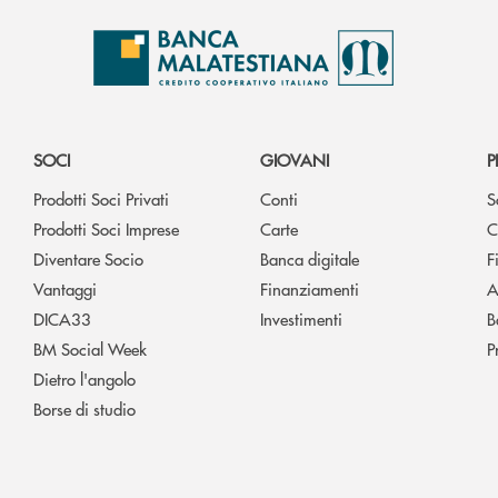
SOCI
GIOVANI
P
Prodotti Soci Privati
Conti
S
Prodotti Soci Imprese
Carte
C
Diventare Socio
Banca digitale
F
Vantaggi
Finanziamenti
A
DICA33
Investimenti
B
BM Social Week
P
Dietro l'angolo
Borse di studio