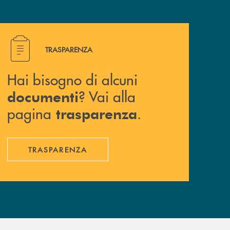
Hai bisogno di alcuni documenti ? Vai alla pagina traspa
TRASPARENZA
Hai bisogno di alcuni
? Vai alla
documenti
pagina
.
trasparenza
TRASPARENZA