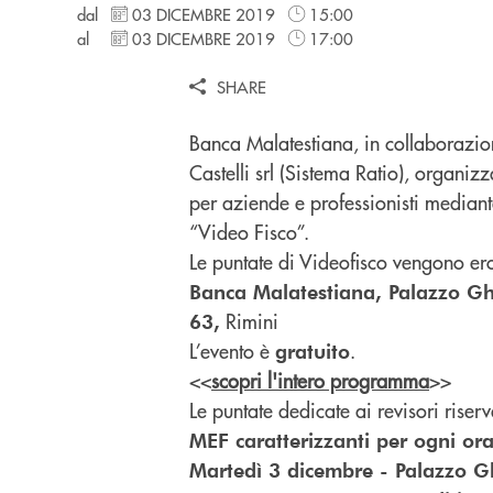
dal
03 DICEMBRE 2019
15:00
al
03 DICEMBRE 2019
17:00
SHARE
Banca Malatestiana, in collaborazio
Castelli srl (Sistema Ratio), organi
per aziende e professionisti mediante
“Video Fisco”.
Le puntate di Videofisco vengono er
Banca Malatestiana, Palazzo Gh
Rimini
63,
L’evento è
.
gratuito
<<
scopri l'intero programma
>>
Le puntate dedicate ai revisori riser
MEF caratterizzanti per ogni ora
Martedì 3 dicembre - Palazzo Gh