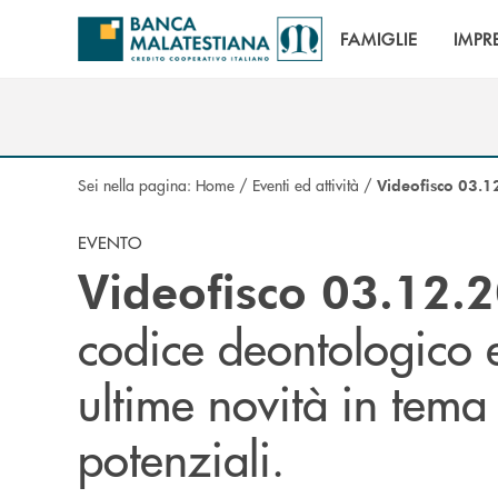
Salta al contenuto principale
FAMIGLIE
IMPR
Sei nella pagina:
Home
/
Eventi ed attività
/
Videofisco 03.
EVENTO
Videofisco 03.12.
codice deontologico e 
ultime novità in tema 
potenziali.