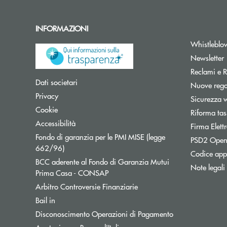
INFORMAZIONI
Whistleblo
A
Newsletter
Reclami e R
Apre una nuova finestra
Dati societari
Nuove regol
Apre una nuova finestra
Privacy
Sicurezza 
Apre una nuova finestra
Cookie
Riforma tas
Apre una nuova finestra
Accessibilità
Firma Elet
Fondo di garanzia per le PMI MISE (legge
PSD2 Open
Apre una nuova finestra
662/96)
Codice appa
BCC aderente al Fondo di Garanzia Mutui
Note legali
Apre una nuova finestra
Prima Casa - CONSAP
Apre una nuova finestra
Arbitro Controversie Finanziarie
Apre una nuova finestra
Bail in
Apre una nuova f
Disconoscimento Operazioni di Pagamento
Apre una nuova finestra