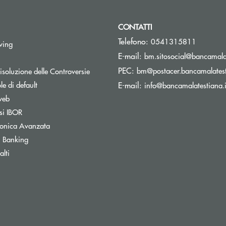
CONTATTI
Telefono:
0541315811
Apre una nuova finestra
wing
E-mail:
bm.sitosocial@bancamalat
pre una nuova finestra
PEC:
Apre una nuova finestra
bm@postacer.bancamalatest
isoluzione delle Controversie
Apre una nuova finestra
e di default
E-mail:
info@bancamalatestiana.i
Apre una nuova finestra
web
Apre una nuova finestra
si IBOR
Apre una nuova finestra
tronica Avanzata
Apre una nuova finestra
 Banking
Apre una nuova finestra
lti
Apre una nuova finestra
inestra