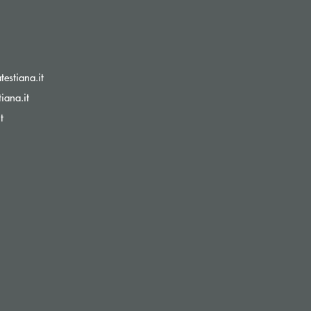
(si apre l’app di posta elettronica)
estiana.it
(si apre l’app di posta elettronica)
iana.it
(si apre l’app di posta elettronica)
t