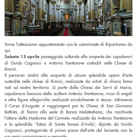
Torna l’attesissimo appuntamento con le camminate di Ripartiamo da
qui.
passeggiata culturale
alla scoperta dei capolavori
Sabato 13 aprile
di Guido Cagnacci e Antonio Trentanove custoditi nelle Chiese di
Rimini.
Il percorso andrà alla scoperta di alcune splendide opere d’arte
custodite nelle chiese di Rimini, realizzate da artisti di chiara fama
nati sul nostro territorio. Si parte dalla Chiesa dei Servi di Maria,
capolavoro barocco dello scultore Antonio Trentanove, ricca di angeli
e altre figure allegoriche realizzati mirabilmente in stucco. Attraverso
il Corso d’Augusto si raggiungerà poi la Chiesa di San Giovanni
Battista, di fianco alla sede di Banca Malatestiana, che racchiude
l’altare della Madonna del Carmelo realizzato da Antonio Trentanove
e la splendida “Estasi di Santa Teresa d’Avila”, dipinta da Guido
Cagnacci, protagonista di primo piano dell’arte del Seicento con la
sua vena caravaggesca e sensuale.