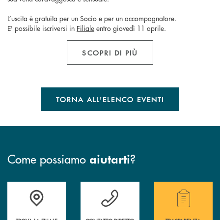
L’uscita è gratuita per un Socio e per un accompagnatore.
E' possibile iscriversi in
Filiale
entro giovedì 11 aprile.
SCOPRI DI PIÙ
TORNA ALL'ELENCO EVENTI
Come possiamo
?
aiutarti
Trova la filiale più vicina a te.
Hai bisogno di assistenza ?&nbsp;
Hai bisogno di alcuni