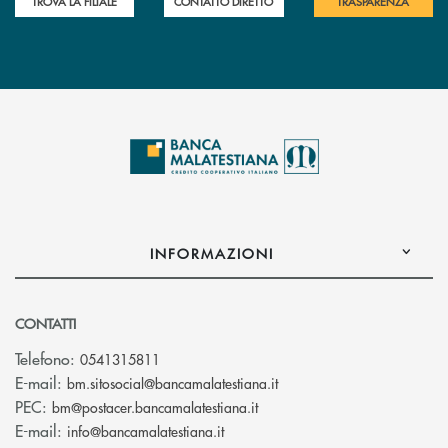
TROVA LA FILIALE
CONTATTO DIRETTO
TRASPARENZA
INFORMAZIONI
CONTATTI
Telefono:
0541315811
(si apre l’app di posta el
E-mail:
bm.sitosocial@bancamalatestiana.it
(si apre l’app di posta elett
PEC:
bm@postacer.bancamalatestiana.it
(si apre l’app di posta elettronic
E-mail:
info@bancamalatestiana.it