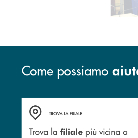
Come possiamo
aiut
Trova la filiale più vicina a te.
TROVA LA FILIALE
Trova la
più vicina a
filiale