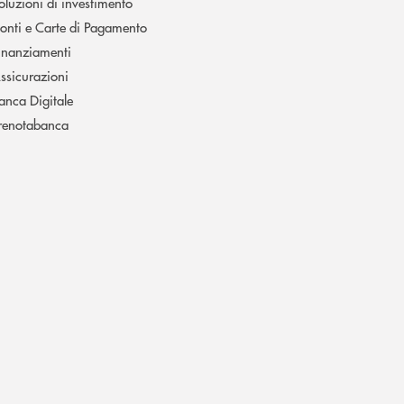
oluzioni di investimento
onti e Carte di Pagamento
inanziamenti
ssicurazioni
anca Digitale
renotabanca