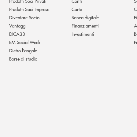
Prodotti Soci Privati
Conti
S
Prodotti Soci Imprese
Carte
C
Diventare Socio
Banca digitale
F
Vantaggi
Finanziamenti
A
DICA33
Investimenti
B
BM Social Week
P
Dietro l'angolo
Borse di studio