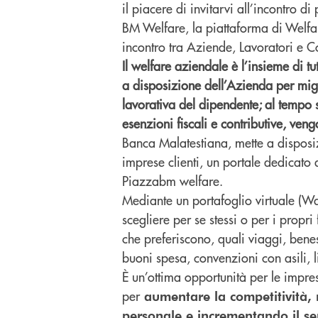
il piacere di invitarvi all’incontro d
BM Welfare, la piattaforma di Welfa
incontro tra Aziende, Lavoratori e 
Il welfare aziendale è l’insieme di tut
a disposizione dell’Azienda per migl
lavorativa del dipendente; al tempo 
esenzioni fiscali e contributive, vengo
Banca Malatestiana, mette a disposi
imprese clienti, un portale dedicato
Piazzabm welfare.
Mediante un portafoglio virtuale (Wal
scegliere per se stessi o per i propri 
che preferiscono, quali viaggi, bene
buoni spesa, convenzioni con asili, li
È un’ottima opportunità per le impres
per
aumentare la competitività, r
personale e incrementando il s