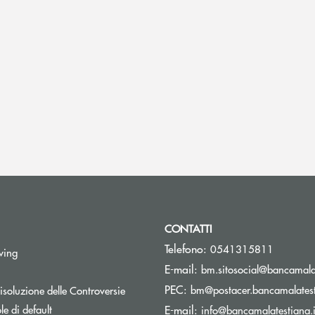
CONTATTI
Telefono:
0541315811
Apre una nuova finestra
wing
E-mail:
bm.sitosocial@bancamalat
pre una nuova finestra
PEC:
Apre una nuova finestra
bm@postacer.bancamalatest
isoluzione delle Controversie
Apre una nuova finestra
e di default
E-mail:
info@bancamalatestiana.i