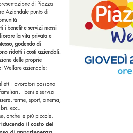
i presentazione di Piazza
re Aziendale punto di
Comunità
ti i benefit e servizi messi
iorare la vita privata e
stesso, godendo di
no ridotti i costi aziendali.
zione delle proprie
 al Welfare aziendale:
let) i lavoratori possono
familiari, i beni e servizi
ssere, terme, sport, cinema,
bri. ecc..
e, anche le più piccole,
iducendo il costo del
enso di appartenenza