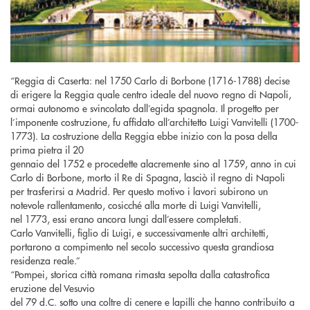
“Reggia di Caserta: nel 1750 Carlo di Borbone (1716-1788) decise
di erigere la Reggia quale centro ideale del nuovo regno di Napoli,
ormai autonomo e svincolato dall’egida spagnola. Il progetto per
l’imponente costruzione, fu affidato all’architetto Luigi Vanvitelli (1700-
1773). La costruzione della Reggia ebbe inizio con la posa della
prima pietra il 20
gennaio del 1752 e procedette alacremente sino al 1759, anno in cui
Carlo di Borbone, morto il Re di Spagna, lasciò il regno di Napoli
per trasferirsi a Madrid. Per questo motivo i lavori subirono un
notevole rallentamento, cosicché alla morte di Luigi Vanvitelli,
nel 1773, essi erano ancora lungi dall’essere completati.
Carlo Vanvitelli, figlio di Luigi, e successivamente altri architetti,
portarono a compimento nel secolo successivo questa grandiosa
residenza reale.”
“Pompei, storica città romana rimasta sepolta dalla catastrofica
eruzione del Vesuvio
del 79 d.C. sotto una coltre di cenere e lapilli che hanno contribuito a