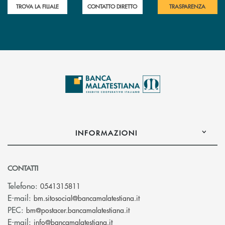
TROVA LA FILIALE
CONTATTO DIRETTO
TRASPARENZA
INFORMAZIONI
CONTATTI
Telefono:
0541315811
(si apre l’app di posta el
E-mail:
bm.sitosocial@bancamalatestiana.it
(si apre l’app di posta elett
PEC:
bm@postacer.bancamalatestiana.it
(si apre l’app di posta elettronic
E-mail:
info@bancamalatestiana.it