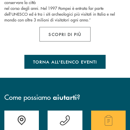
conservare la città
nel corso degli anni. Nel 1997 Pompei è entrata far parte
dell’UNESCO ed è tra i siti archeologici più visitati in Italia e nel
mondo con oltre 3 milioni di visitatori ogni anno.”
SCOPRI DI PIÙ
TORNA ALL'ELENCO EVENTI
Come possiamo
?
aiutarti
Trova la filiale più vicina a te.
Hai bisogno di assistenza ?&nbsp;
Hai bisogno di alcuni