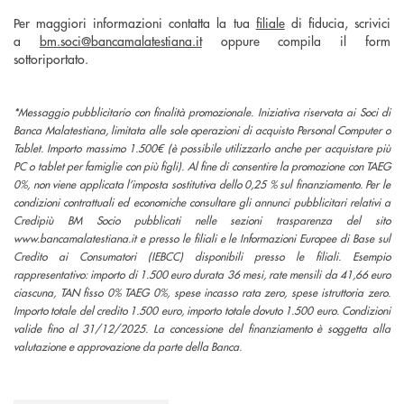
Per maggiori informazioni contatta la tua
filiale
di fiducia, scrivici
a
bm.soci@bancamalatestiana.it
oppure compila il form
sottoriportato.
*Messaggio pubblicitario con finalità promozionale. Iniziativa riservata ai Soci di
Banca Malatestiana, limitata alle sole operazioni di acquisto Personal Computer o
Tablet. Importo massimo 1.500€ (è possibile utilizzarlo anche per acquistare più
PC o tablet per
famiglie con più figli). Al fine di consentire la promozione con TAEG
0%, non viene applicata l’imposta sostitutiva dello 0,25 % sul finanziamento. Per le
condizioni contrattuali ed economiche consultare gli annunci pubblicitari relativi a
Credipiù BM Socio pubblicati nelle sezioni
trasparenza del sito
www.bancamalatestiana.it e presso le filiali e le Informazioni Europee di Base sul
Credito ai Consumatori (IEBCC) disponibili presso le filiali. Esempio
rappresentativo: importo di 1.500 euro durata 36 mesi, rate mensili da 41,66 euro
ciascuna, TAN fisso
0% TAEG 0%, spese incasso rata zero, spese istruttoria zero.
Importo totale del credito 1.500 euro, importo totale dovuto 1.500 euro. Condizioni
valide fino al 31/12/2025. La concessione del finanziamento è soggetta alla
valutazione e approvazione da parte della Banca.