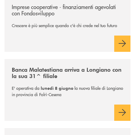
Imprese cooperative - finanziamenti agevolati
con Fondosviluppo
Crescere è più semplice quando c'è chi crede nel tuo futuro
/news/filiale-longiano/
Banca Malatestiana arriva a Longiano con
la sua 31^ filiale
E' operativa da
la nuova filiale di Longiano
lunedì 8 giugno
in provincia di Folrì-Cesena
/news/al-via-la-promozione-taglia-la-rata-di-prestipay-il-prestito-perso