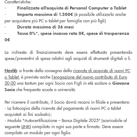
Caratteristiche:
-
Finalizzato all'
acquisto di Personal Computer o Tablet
-
(è possibile utilizzarlo anche
Importo massimo di 1.500€
per acquistare più PC o tablet per famiglie con più figli)
-
Durata massima di 36 mesi
-
Tasso 0%*, spese incasso rata 0€, spese di trasparenza
0€
La richiesta di finanziamento deve essere effettuata presentando
spese/preventivi di spesa relativi agli acquisti di strumenti digitali o li.
Novità
: a fronte della consegna della
ricevuta di acquisto di nuovi PC
o Tablet
, è prevista anche
l’erogazione del nuovo contributo di Euro
50,00
una tantum per ogni Socio con Figli in età scolare o
Giovane
che frequenta scuole o università.
Socio
Per ricevere il contributo, il Socio dovrà recarsi in filiale e presentare:
- La fotocopia della ricevuta del pagamento di nuovi PC o tablet
acquistati ai fini scolastici;
- Modulo "Autocertificazione – Bonus Digitale 2025" (scaricabile al
seguente
LINK
) compilato in ogni sua parte e firmato. Deve essere
compilato un modulo per ogni figlio.