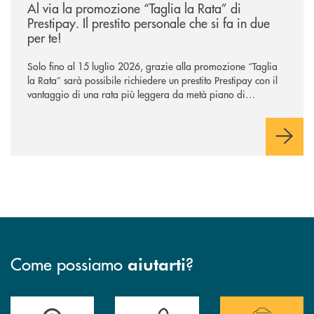
Al via la promozione “Taglia la Rata” di
Prestipay. Il prestito personale che si fa in due
per te!
Solo fino al 15 luglio 2026, grazie alla promozione “Taglia
la Rata” sarà possibile richiedere un prestito Prestipay con il
vantaggio di una rata più leggera da metà piano di
rimborso.
Come possiamo
?
aiutarti
Trova la filiale più vicina a te.
Hai bisogno di assistenza ?&nbsp;
Hai bisogno di alcuni