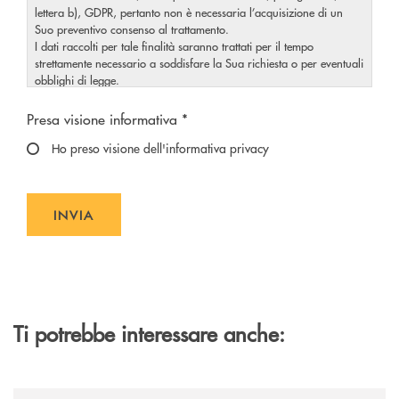
lettera b), GDPR, pertanto non è necessaria l’acquisizione di un
Suo preventivo consenso al trattamento.
I dati raccolti per tale finalità saranno trattati per il tempo
strettamente necessario a soddisfare la Sua richiesta o per eventuali
obblighi di legge.
Il Titolare La invita, inoltre, prima di conferire i Suoi dati personali,
Scegliere un'opzione
a visionare l’
informativa completa
sul trattamento dei Suoi
Presa visione informativa *
, rilasciata nel rispetto dell’articolo 13 Regolamento
dati personali
Ho preso visione dell'informativa privacy
(UE) 2016/679, accessibile al seguente
link
.
Presa visione dell’Informativa, autorizzo il trattamento delle
categorie particolari dei miei dati personali per la finalità di
gestione delle mie richieste.
INVIA
INVIA FORM
Ti potrebbe interessare anche:
/news/imprese-cooperative-sostegno-fondo-sviluppo/