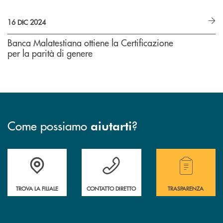
16 DIC 2024
Banca Malatestiana ottiene la Certificazione
per la parità di genere
Come possiamo
?
aiutarti
Trova la filiale più vicina a te.
Hai bisogno di assistenza ?&nbsp;
Hai bisogno di alcuni
TROVA LA FILIALE
CONTATTO DIRETTO
TRASPARENZA