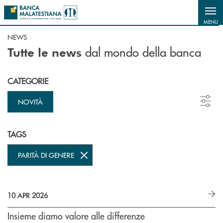
Salta al contenuto principale
MENU
NEWS
dal mondo della banca
Tutte le news
CATEGORIE
NOVITÀ
TAGS
PARITÀ DI GENERE
10 APR 2026
Insieme diamo valore alle differenze