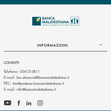
INFORMAZIONI
CONTATTI
Telefono:
0541315811
(si apre l’app di posta el
E-mail:
bm.sitosocial@bancamalatestiana.it
(si apre l’app di posta elett
PEC:
bm@postacer.bancamalatestiana.it
(si apre l’app di posta elettronic
E-mail:
info@bancamalatestiana.it