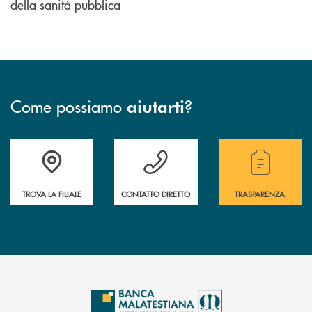
della sanità pubblica
Come possiamo
?
aiutarti
Trova la filiale più vicina a te.
Hai bisogno di assistenza ?&nbsp;
Hai bisogno di alcuni
TROVA LA FILIALE
CONTATTO DIRETTO
TRASPARENZA