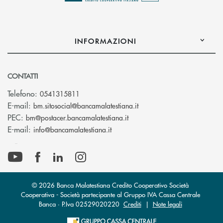
INFORMAZIONI
CONTATTI
Telefono:
0541315811
(si apre l’app di posta el
E-mail:
bm.sitosocial@bancamalatestiana.it
(si apre l’app di posta elett
PEC:
bm@postacer.bancamalatestiana.it
(si apre l’app di posta elettronic
E-mail:
info@bancamalatestiana.it
© 2026 Banca Malatestiana Credito Cooperativo Società
Cooperativa - Società partecipante al Gruppo IVA Cassa Centrale
Banca · P.Iva 02529020220
Crediti
|
Note legali